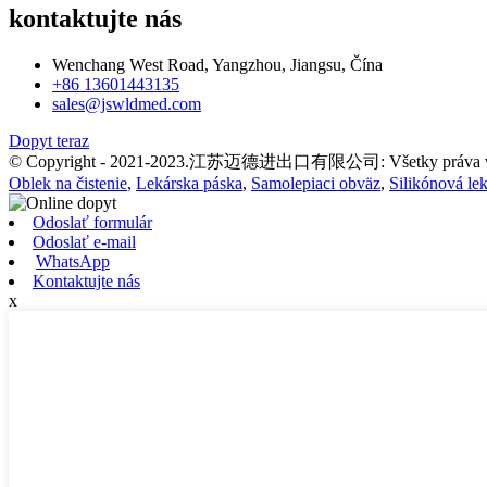
kontaktujte nás
Wenchang West Road, Yangzhou, Jiangsu, Čína
+86 13601443135
sales@jswldmed.com
Dopyt teraz
© Copyright - 2021-2023.江苏迈德进出口有限公司: Všetky práva v
Oblek na čistenie
,
Lekárska páska
,
Samolepiaci obväz
,
Silikónová le
Odoslať formulár
Odoslať e-mail
WhatsApp
Kontaktujte nás
x