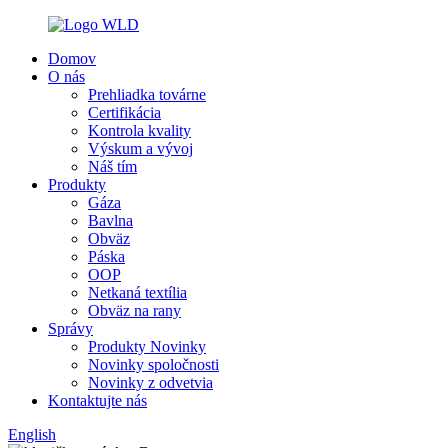
Domov
O nás
Prehliadka továrne
Certifikácia
Kontrola kvality
Výskum a vývoj
Náš tím
Produkty
Gáza
Bavlna
Obväz
Páska
OOP
Netkaná textília
Obväz na rany
Správy
Produkty Novinky
Novinky spoločnosti
Novinky z odvetvia
Kontaktujte nás
English