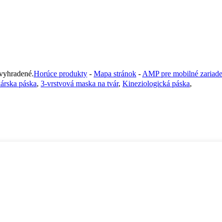
yhradené.
Horúce produkty
-
Mapa stránok
-
AMP pre mobilné zariade
kárska páska
,
3-vrstvová maska na tvár
,
Kineziologická páska
,