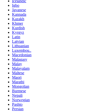
Icelandic
Igbo
Javanese
Kannada
Kazakh
Khmer
Kurdish
Kyrgyz
Latin
Latvian
Lithuanian
Luxembou..
Macedonian
Malagasy
Malay
Malayalam
Maltese
Maori
Marathi
Mongolian
Burmese
Nepali
Norwegian
Pashto
Persian