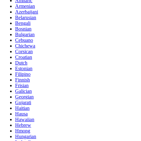
Amharic
Armenian
Azerbaijani
Belarusian
Bengali
Bosnian
Bulgarian
Cebuano
Chichewa
Corsican
Croatian
Dutch
Estonian
Filipino
Finnish
Frisian
Galician
Georgian
Gujarati
Haitian
Hausa
Hawaiian
Hebrew
Hmong
Hungarian