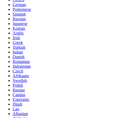
German
Portuguese
Spanish
Russian
Japanese
Korean
Arabic
Irish
Greek
Turkish
Italian
Danish
Romanian
Indonesian
Czech
Afrikaans
Swedish
Polish
Basque
Catalan
Esperanto
Hindi
Lao
Albanian