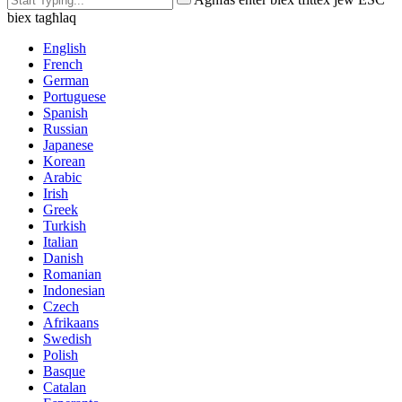
biex tagħlaq
English
French
German
Portuguese
Spanish
Russian
Japanese
Korean
Arabic
Irish
Greek
Turkish
Italian
Danish
Romanian
Indonesian
Czech
Afrikaans
Swedish
Polish
Basque
Catalan