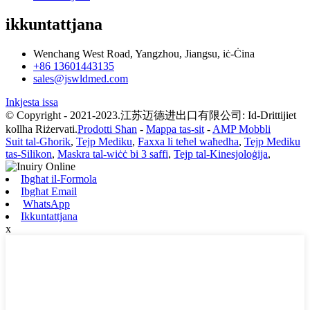
ikkuntattjana
Wenchang West Road, Yangzhou, Jiangsu, iċ-Ċina
+86 13601443135
sales@jswldmed.com
Inkjesta issa
© Copyright - 2021-2023.江苏迈德进出口有限公司: Id-Drittijiet
kollha Riżervati.
Prodotti Sħan
-
Mappa tas-sit
-
AMP Mobbli
Suit tal-Għorik
,
Tejp Mediku
,
Faxxa li teħel waħedha
,
Tejp Mediku
tas-Silikon
,
Maskra tal-wiċċ bi 3 saffi
,
Tejp tal-Kinesjoloġija
,
Ibgħat il-Formola
Ibgħat Email
WhatsApp
Ikkuntattjana
x