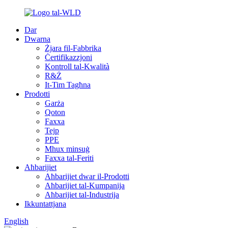
Dar
Dwarna
Żjara fil-Fabbrika
Ċertifikazzjoni
Kontroll tal-Kwalità
R&Ż
It-Tim Tagħna
Prodotti
Garża
Qoton
Faxxa
Tejp
PPE
Mhux minsuġ
Faxxa tal-Feriti
Aħbarijiet
Aħbarijiet dwar il-Prodotti
Aħbarijiet tal-Kumpanija
Aħbarijiet tal-Industrija
Ikkuntattjana
English