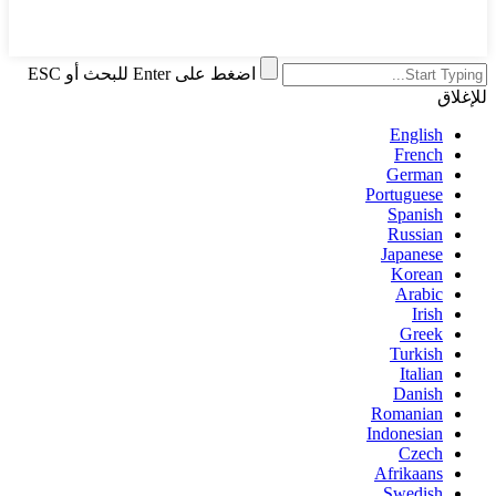
اضغط على Enter للبحث أو ESC
للإغلاق
English
French
German
Portuguese
Spanish
Russian
Japanese
Korean
Arabic
Irish
Greek
Turkish
Italian
Danish
Romanian
Indonesian
Czech
Afrikaans
Swedish