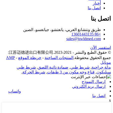
أخبار
اتصل بنا
اتصل بنا
طريق ونتشانغ الغربي، يانغتشو، جيانغسو، الصين
+86 13601443135
sales@jswldmed.com
استفسر الآن
© حقوق الطبع والنشر - 2021-2023.江苏迈德进出口有限公司:
جميع الحقوق محفوظة.
المنتجات الساخنة
-
خريطة الموقع
-
AMP
موبايل
بدلة جراحية
,
شريط طبي
,
ضمادة ذاتية اللصق
,
شريط طبي
سيليكون
,
قناع وجه مكون من 3 طبقات
,
شريط الحركة
,
إرسال النموذج
إرسال بريد إلكتروني
واتساب
اتصل بنا
x