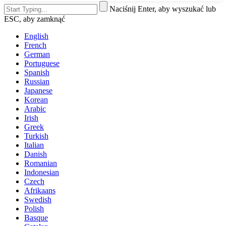
Naciśnij Enter, aby wyszukać lub
ESC, aby zamknąć
English
French
German
Portuguese
Spanish
Russian
Japanese
Korean
Arabic
Irish
Greek
Turkish
Italian
Danish
Romanian
Indonesian
Czech
Afrikaans
Swedish
Polish
Basque