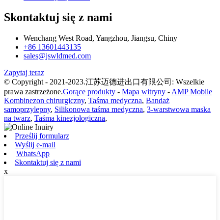
Skontaktuj się z nami
Wenchang West Road, Yangzhou, Jiangsu, Chiny
+86 13601443135
sales@jswldmed.com
Zapytaj teraz
© Copyright - 2021-2023.江苏迈德进出口有限公司: Wszelkie
prawa zastrzeżone.
Gorące produkty
-
Mapa witryny
-
AMP Mobile
Kombinezon chirurgiczny
,
Taśma medyczna
,
Bandaż
samoprzylepny
,
Silikonowa taśma medyczna
,
3-warstwowa maska
na twarz
,
Taśma kinezjologiczna
,
Prześlij formularz
Wyślij e-mail
WhatsApp
Skontaktuj się z nami
x