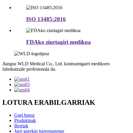
ISO 13485:2016
FDAko ziurtagiri medikoa
Jiangsu WLD Medical Co., Ltd. kontsumigarri medikoen
fabrikatzaile profesionala da.
LOTURA ERABILGARRIAK
Guri buruz
Produktuak
Berriak
Jarri gurekin harremanetan