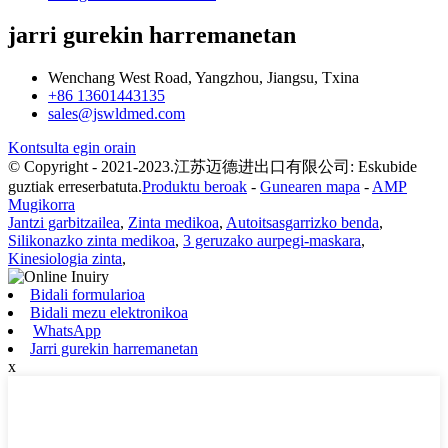
jarri gurekin harremanetan
Wenchang West Road, Yangzhou, Jiangsu, Txina
+86 13601443135
sales@jswldmed.com
Kontsulta egin orain
© Copyright - 2021-2023.江苏迈德进出口有限公司: Eskubide
guztiak erreserbatuta.
Produktu beroak
-
Gunearen mapa
-
AMP
Mugikorra
Jantzi garbitzailea
,
Zinta medikoa
,
Autoitsasgarrizko benda
,
Silikonazko zinta medikoa
,
3 geruzako aurpegi-maskara
,
Kinesiologia zinta
,
Bidali formularioa
Bidali mezu elektronikoa
WhatsApp
Jarri gurekin harremanetan
x