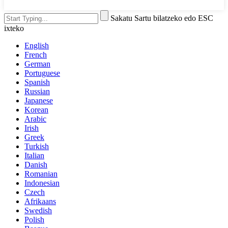
Sakatu Sartu bilatzeko edo ESC
ixteko
English
French
German
Portuguese
Spanish
Russian
Japanese
Korean
Arabic
Irish
Greek
Turkish
Italian
Danish
Romanian
Indonesian
Czech
Afrikaans
Swedish
Polish