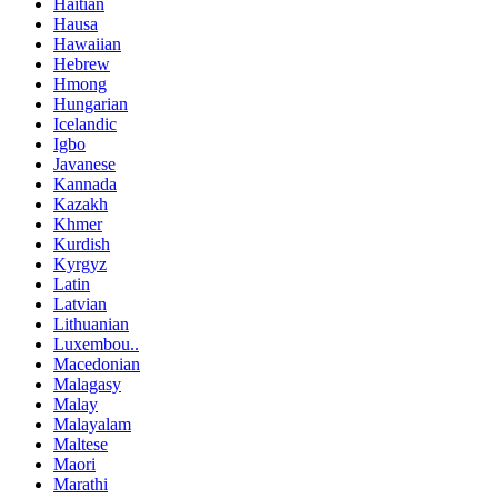
Haitian
Hausa
Hawaiian
Hebrew
Hmong
Hungarian
Icelandic
Igbo
Javanese
Kannada
Kazakh
Khmer
Kurdish
Kyrgyz
Latin
Latvian
Lithuanian
Luxembou..
Macedonian
Malagasy
Malay
Malayalam
Maltese
Maori
Marathi