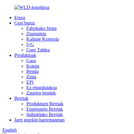
Etxea
Guri buruz
Fabrikako bisita
Ziurtagiria
Kalitate Kontrola
I+G
Gure Taldea
Produktuak
Gasa
Kotoia
Benda
Zinta
EPI
Ez ehundutakoa
Zaurien bendak
Berriak
Produktuen Berriak
Enpresaren Berriak
Industriako Berriak
Jarri gurekin harremanetan
English