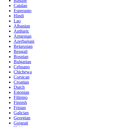
Basque
Catalan
Esperanto
Hindi
Lao
Albanian
Amharic
Armenian
Azerbaijani
Belarusian
Bengali
Bosnian
Bulgarian
Cebuano
Chichewa
Corsican
Croatian
Dutch
Estonian
Filipino
Finnish
Frisian
Galician
Georgian
Gujarati