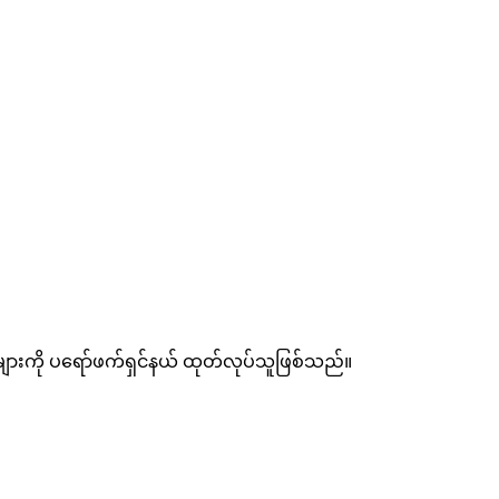
များကို ပရော်ဖက်ရှင်နယ် ထုတ်လုပ်သူဖြစ်သည်။