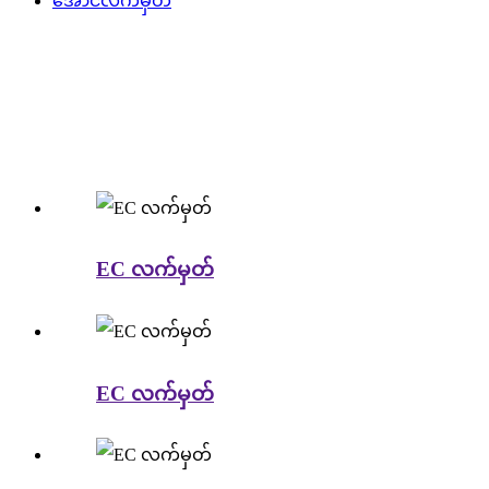
အောင်လက်မှတ်
EC လက်မှတ်
EC လက်မှတ်