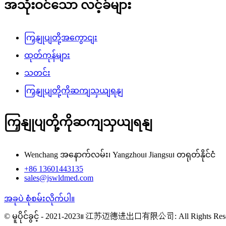
အသုံးဝင်သော လင့်ခ်များ
ကြှနျုပျတို့အကွောငျး
ထုတ်ကုန်များ
သတင်း
ကြှနျုပျတို့ကိုဆကျသှယျရနျ
ကြှနျုပျတို့ကိုဆကျသှယျရနျ
Wenchang အနောက်လမ်း၊ Yangzhou၊ Jiangsu၊ တရုတ်နိုင်ငံ
+86 13601443135
sales@jswldmed.com
အခုပဲ စုံစမ်းလိုက်ပါ။
© မူပိုင်ခွင့် - 2021-2023။ 江苏迈德进出口有限公司: All Rights Res