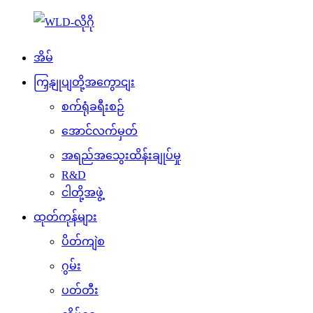
အိမ်
ကြှနျုပျတို့အကွောငျး
စက်ရုံခရီးစဉ်
အောင်လက်မှတ်
အရည်အသွေးထိန်းချုပ်မှု
R&D
ငါတို့အဖွဲ့
ထုတ်ကုန်များ
ပိတ်ကျဲစ
ဂွမ်း
ပတ်တီး