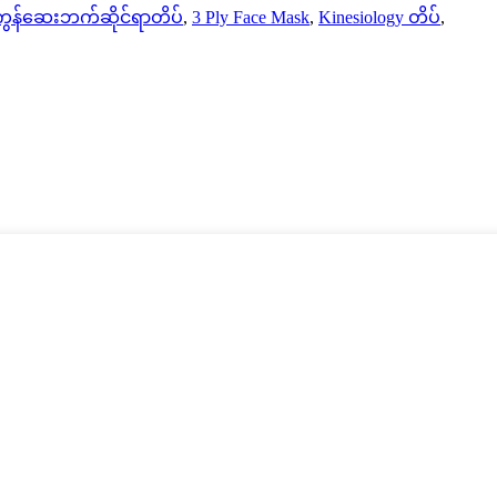
ွန်ဆေးဘက်ဆိုင်ရာတိပ်
,
3 Ply Face Mask
,
Kinesiology တိပ်
,