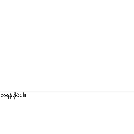
တ်ရန် နှိပ်ပါ။