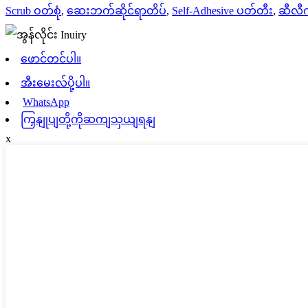
Scrub ဝတ်စုံ
,
ဆေးဘက်ဆိုင်ရာတိပ်
,
Self-Adhesive ပတ်တီး
,
ဆီလီက
ဖောင်တင်ပါ။
အီးမေးလ်ပို့ပါ။
WhatsApp
ကြှနျုပျတို့ကိုဆကျသှယျရနျ
x