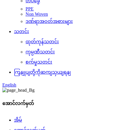
တိပ်ခွေ
PPE
Non Woven
ဒဏ်ရာအဝတ်အစားများ
သတင်း
ထုတ်ကုန်သတင်း
ကုမ္ပဏီသတင်း
စက်မှုသတင်း
ကြှနျုပျတို့ကိုဆကျသှယျရနျ
English
အောင်လက်မှတ်
အိမ်