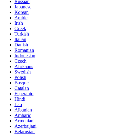
Russian
Japanese
Korean
Arabic
Irish
Greek
Turkish
Italian
Danish
Romanian
Indonesian
Czech
Afrikaans
Swedish
Polish
Basque
Catalan
Esperanto
Hindi
Lao
Albanian
Amharic
Armenian
Azerbaijani
Belarusian