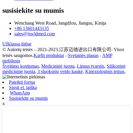
susisiekite su mumis
Wenchang West Road, Jangdžou, Jiangsu, Kinija
+86 13601443135
sales@jswldmed.com
Užklausa dabar
© Autorių teisės – 2021-2023.江苏迈德进出口有限公司: Visos
teisės saugomos.
Karšti produktai
-
Svetainės planas
-
AMP
mobilusis
Šveitimo kostiumas
,
Medicininė juosta
,
Lipnus tvarstis
,
Silikoninė
medicininė juosta
,
3 sluoksnių veido kaukė
,
Kineziologinis teipas
,
Pateikti formą
Siųsti el. laišką
WhatsApp
Susisiekite su mumis
x