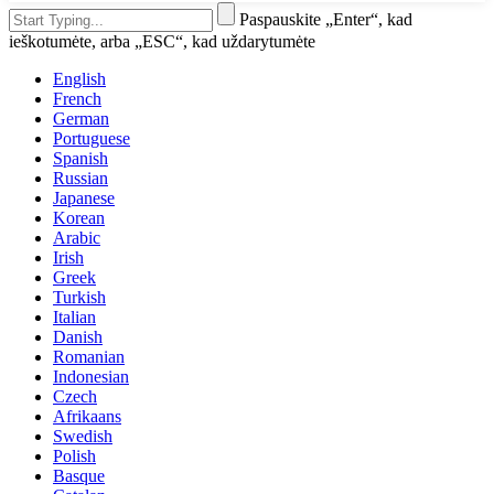
Paspauskite „Enter“, kad
ieškotumėte, arba „ESC“, kad uždarytumėte
English
French
German
Portuguese
Spanish
Russian
Japanese
Korean
Arabic
Irish
Greek
Turkish
Italian
Danish
Romanian
Indonesian
Czech
Afrikaans
Swedish
Polish
Basque