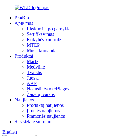
Pradžia
Apie mus
Ekskursija po gamyklą
Sertifikavimas
Kokybės kontrolė
MTEP
Mūsų komanda
Produktai
Marlė
Medvilnė
Tvarstis
Juosta
AAP
Neaustinės medžiagos
Žaizdų tvarstis
Naujienos
Produktų naujienos
Įmonės naujienos
Pramonės naujienos
Susisiekite su mumis
English