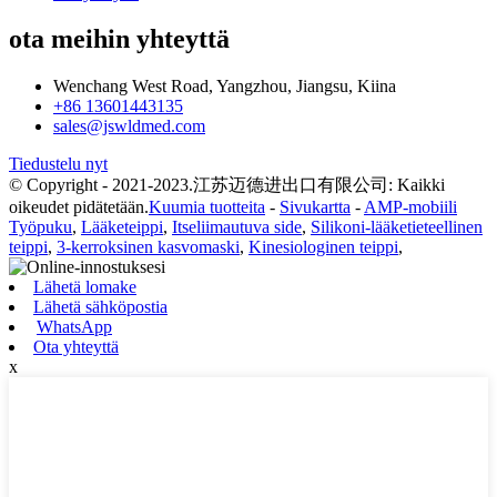
ota meihin yhteyttä
Wenchang West Road, Yangzhou, Jiangsu, Kiina
+86 13601443135
sales@jswldmed.com
Tiedustelu nyt
© Copyright - 2021-2023.江苏迈德进出口有限公司: Kaikki
oikeudet pidätetään.
Kuumia tuotteita
-
Sivukartta
-
AMP-mobiili
Työpuku
,
Lääketeippi
,
Itseliimautuva side
,
Silikoni-lääketieteellinen
teippi
,
3-kerroksinen kasvomaski
,
Kinesiologinen teippi
,
Lähetä lomake
Lähetä sähköpostia
WhatsApp
Ota yhteyttä
x