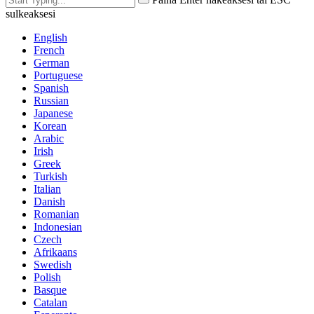
sulkeaksesi
English
French
German
Portuguese
Spanish
Russian
Japanese
Korean
Arabic
Irish
Greek
Turkish
Italian
Danish
Romanian
Indonesian
Czech
Afrikaans
Swedish
Polish
Basque
Catalan