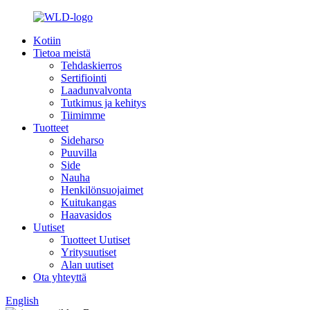
Kotiin
Tietoa meistä
Tehdaskierros
Sertifiointi
Laadunvalvonta
Tutkimus ja kehitys
Tiimimme
Tuotteet
Sideharso
Puuvilla
Side
Nauha
Henkilönsuojaimet
Kuitukangas
Haavasidos
Uutiset
Tuotteet Uutiset
Yritysuutiset
Alan uutiset
Ota yhteyttä
English