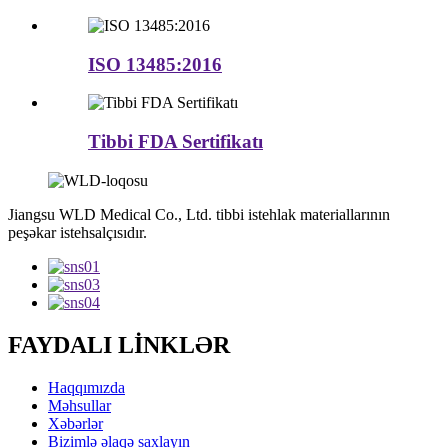
ISO 13485:2016
Tibbi FDA Sertifikatı
Jiangsu WLD Medical Co., Ltd. tibbi istehlak materiallarının
peşəkar istehsalçısıdır.
FAYDALI LİNKLƏR
Haqqımızda
Məhsullar
Xəbərlər
Bizimlə əlaqə saxlayın