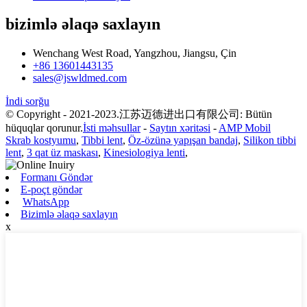
bizimlə əlaqə saxlayın
Wenchang West Road, Yangzhou, Jiangsu, Çin
+86 13601443135
sales@jswldmed.com
İndi sorğu
© Copyright - 2021-2023.江苏迈德进出口有限公司: Bütün
hüquqlar qorunur.
İsti məhsullar
-
Saytın xəritəsi
-
AMP Mobil
Skrab kostyumu
,
Tibbi lent
,
Öz-özünə yapışan bandaj
,
Silikon tibbi
lent
,
3 qat üz maskası
,
Kinesiologiya lenti
,
Formanı Göndər
E-poçt göndər
WhatsApp
Bizimlə əlaqə saxlayın
x