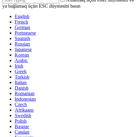
ya bağlamaq üçün ESC düyməsini basın
English
French
German
Portuguese
Spanish
Russian
Japanese
Korean
Arabic
Irish
Greek
Turkish
Italian
Danish
Romanian
Indonesian
Czech
Afrikaans
Swedish
Polish
Basque
Catalan