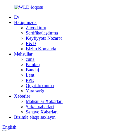
Ev
Haqqımızda
Zavod turu
Sertifikatlaşdırma
Keyfiyyətə Nəzarət
R&D
Bizim Komanda
Məhsullar
cuna
Pambıq
Bandaj
Lent
PPE
Qeyri-toxunma
Yara sarğı
Xəbərlər
Məhsullar Xəbərləri
Şirkət xəbərləri
Sənaye Xəbərləri
Bizimlə əlaqə saxlayın
English