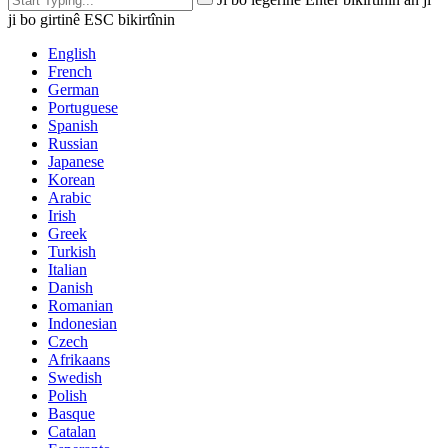
ji bo girtinê ESC bikirtînin
English
French
German
Portuguese
Spanish
Russian
Japanese
Korean
Arabic
Irish
Greek
Turkish
Italian
Danish
Romanian
Indonesian
Czech
Afrikaans
Swedish
Polish
Basque
Catalan