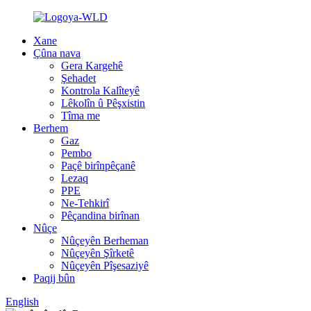
Xane
Çûna nava
Gera Kargehê
Şehadet
Kontrola Kalîteyê
Lêkolîn û Pêşxistin
Tîma me
Berhem
Gaz
Pembo
Paçê birînpêçanê
Lezaq
PPE
Ne-Tehkirî
Pêçandina birînan
Nûçe
Nûçeyên Berheman
Nûçeyên Şîrketê
Nûçeyên Pîşesaziyê
Paqij bûn
English