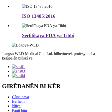
ISO 13485:2016
Sertîfîkaya FDA ya Tibbî
Jiangsu WLD Medical Co., Ltd. hilberînerek profesyonel a
kelûpelên bijîşkî ye.
GIRÊDANÊN BI KÊR
Çûna nava
Berhem
Nûçe
Paqij bûn