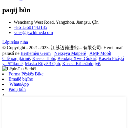
paqij bûn
Wenchang West Road, Yangzhou, Jiangsu, Çîn
+86 13601443135
sales@jswldmed.com
Lêpirsîna niha
© Copyright - 2021-2023. 江苏迈德进出口有限公司: Hemû maf
parastî ne.
Berhemên Germ
-
Nexşeya Malperê
-
AMP Mobîl
Cilê paqijkirinê
,
Kaseta Tibbî
,
Bendaja Xwe-Çîpkirî
,
Kaseta Pizîşkî
ya Sîlîkonê
,
Maska Rûyê 3 Qatî
,
Kaseta Kînezîolojiyê
,
Forma Pêşkêş Bike
Emailê bişîne
WhatsApp
Paqij bûn
x