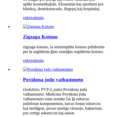
apliki kosmetikaĵojn. Ekonomia kaj oportuna por
klinikoj, dentokuracado, flegejoj kaj hospitaloj.
enketo
detalo
Zigzaga Kotono
zigzaga kotono, la sensempilita kotono prilaborita
per la segildenta ĝino nomiĝas segildenta kotono.
enketo
detalo
Povidona jodo vatbastoneto
(Jodoforo; PVP-I; jodo) Povidona joda
vatbastoneto: Medicina Povidona joda
vatbastoneto estas nomita ĉar ĝi enhavas
jodoforan komponenton, havas fortan toksecon
kaj steriligon, povas mortigi virusojn, bakteriojn,
por certigi sekurecon kaj sanon.