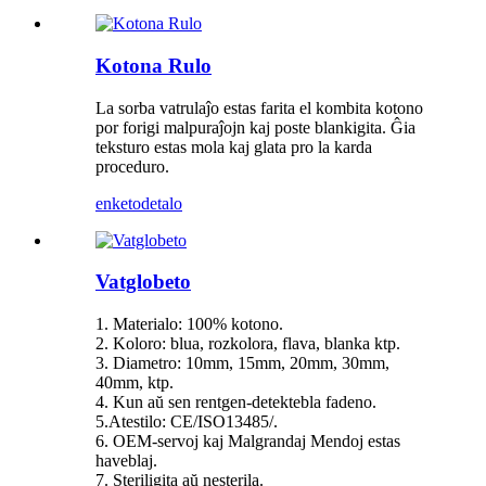
Kotona Rulo
La sorba vatrulaĵo estas farita el kombita kotono
por forigi malpuraĵojn kaj poste blankigita. Ĝia
teksturo estas mola kaj glata pro la karda
proceduro.
enketo
detalo
Vatglobeto
1. Materialo: 100% kotono.
2. Koloro: blua, rozkolora, flava, blanka ktp.
3. Diametro: 10mm, 15mm, 20mm, 30mm,
40mm, ktp.
4. Kun aŭ sen rentgen-detektebla fadeno.
5.Atestilo: CE/ISO13485/.
6. OEM-servoj kaj Malgrandaj Mendoj estas
haveblaj.
7. Steriligita aŭ nesterila.