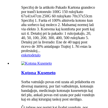
Specifoj de la artikolo Pakado Kartona grandeco
por tranĉi kotonrulo 100G 150 ruloj/kato
67x41x47cm 250G 60 ruloj/kato 70x37x53cm
Specifoj 1. Farita el 100% altnivela kotono kun
alta sorbeco kaj moleco 2. Malsamaj normoj laŭ
via elekto 3. Konvena kaj komforta por porti kaj
uzi 4. Detaloj pri la pakado: 1 rulo/pakaĵo, 20,
40, 50, 100, 200, 300, 400, 500 ruloj/kato 5.
Detaloj pri la liverado: Ene de 40 tagoj post
ricevo de 30% antaŭpago Trajtoj 1. Ni estas la
profesiuloj...
enketo
detalo
Kotona Kuseneto
Sorba vatrulaĵo povas esti uzata aŭ prilaborita en
diversaj manieroj, por fari vatbuletojn, kotonajn
bandaĝojn, medicinajn kotonajn kusenetojn kaj
tiel plu, ankaŭ povas esti uzata por paki vundojn
kaj en aliaj kirurgiaj taskoj post steriligo.
Ĝi taŭgas por purigi kaj ŝvabri vundojn, por