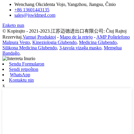
Wenchang Okcidenta Vojo, Yangzhou, Jiangsu, Ĉinio
+86 13601443135
sales@jswldmed.com
Enketo nun
© Kopirajto - 2021-2023.江苏迈德进出口有限公司: Ĉiuj Rajtoj
Rezervitaj.
Varmaj Produktoj
-
Mapo de la retejo
-
AMP Poŝtelefono
Malpura Vesto
,
Kineziologia Glubendo
,
Medicina Glubendo
,
Silikona Medicina Glubendo
,
3-tavola vizaĝa masko
,
Memglua
Bandaĝo
,
Sendu Formularon
Sendi retpoŝton
WhatsApp
Kontaktu nin
x