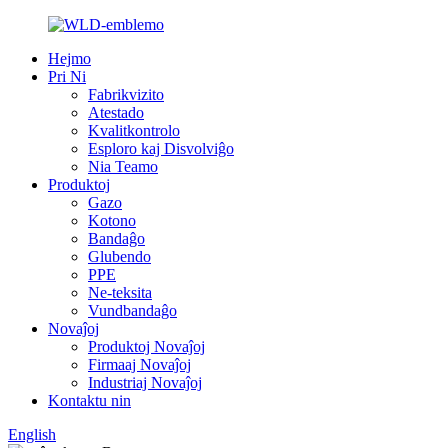
Hejmo
Pri Ni
Fabrikvizito
Atestado
Kvalitkontrolo
Esploro kaj Disvolviĝo
Nia Teamo
Produktoj
Gazo
Kotono
Bandaĝo
Glubendo
PPE
Ne-teksita
Vundbandaĝo
Novaĵoj
Produktoj Novaĵoj
Firmaaj Novaĵoj
Industriaj Novaĵoj
Kontaktu nin
English