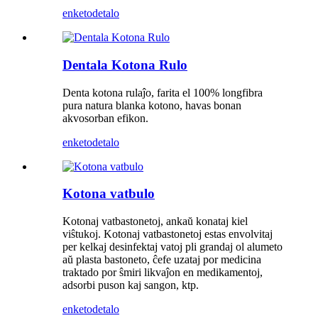
enketo
detalo
Dentala Kotona Rulo
Denta kotona rulaĵo, farita el 100% longfibra
pura natura blanka kotono, havas bonan
akvosorban efikon.
enketo
detalo
Kotona vatbulo
Kotonaj vatbastonetoj, ankaŭ konataj kiel
viŝtukoj. Kotonaj vatbastonetoj estas envolvitaj
per kelkaj desinfektaj vatoj pli grandaj ol alumeto
aŭ plasta bastoneto, ĉefe uzataj por medicina
traktado por ŝmiri likvaĵon en medikamentoj,
adsorbi puson kaj sangon, ktp.
enketo
detalo