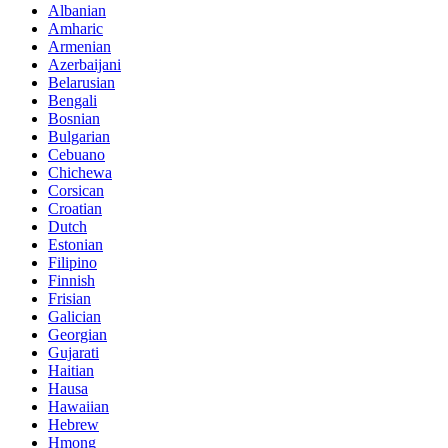
Albanian
Amharic
Armenian
Azerbaijani
Belarusian
Bengali
Bosnian
Bulgarian
Cebuano
Chichewa
Corsican
Croatian
Dutch
Estonian
Filipino
Finnish
Frisian
Galician
Georgian
Gujarati
Haitian
Hausa
Hawaiian
Hebrew
Hmong