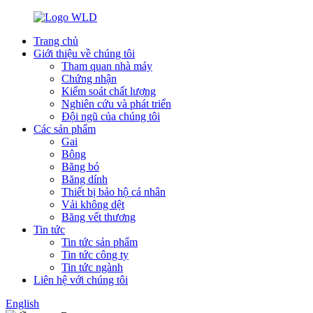
Trang chủ
Giới thiệu về chúng tôi
Tham quan nhà máy
Chứng nhận
Kiểm soát chất lượng
Nghiên cứu và phát triển
Đội ngũ của chúng tôi
Các sản phẩm
Gai
Bông
Băng bó
Băng dính
Thiết bị bảo hộ cá nhân
Vải không dệt
Băng vết thương
Tin tức
Tin tức sản phẩm
Tin tức công ty
Tin tức ngành
Liên hệ với chúng tôi
English