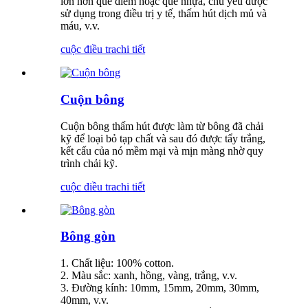
lớn hơn que diêm hoặc que nhựa, chủ yếu được
sử dụng trong điều trị y tế, thấm hút dịch mủ và
máu, v.v.
cuộc điều tra
chi tiết
Cuộn bông
Cuộn bông thấm hút được làm từ bông đã chải
kỹ để loại bỏ tạp chất và sau đó được tẩy trắng,
kết cấu của nó mềm mại và mịn màng nhờ quy
trình chải kỹ.
cuộc điều tra
chi tiết
Bông gòn
1. Chất liệu: 100% cotton.
2. Màu sắc: xanh, hồng, vàng, trắng, v.v.
3. Đường kính: 10mm, 15mm, 20mm, 30mm,
40mm, v.v.