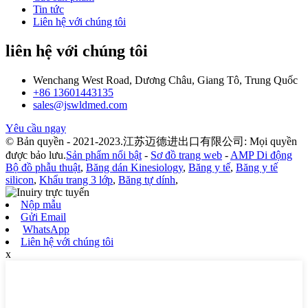
Tin tức
Liên hệ với chúng tôi
liên hệ với chúng tôi
Wenchang West Road, Dương Châu, Giang Tô, Trung Quốc
+86 13601443135
sales@jswldmed.com
Yêu cầu ngay
© Bản quyền - 2021-2023.江苏迈德进出口有限公司: Mọi quyền
được bảo lưu.
Sản phẩm nổi bật
-
Sơ đồ trang web
-
AMP Di động
Bộ đồ phẫu thuật
,
Băng dán Kinesiology
,
Băng y tế
,
Băng y tế
silicon
,
Khẩu trang 3 lớp
,
Băng tự dính
,
Nộp mẫu
Gửi Email
WhatsApp
Liên hệ với chúng tôi
x