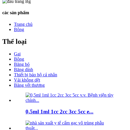
các sản phẩm
Trang chủ
Bông
Thể loại
Gai
Bông
Băng bó
Băng dính
Thiết bị bảo hộ cá nhân
Vải không dệt
Băng vết thương
0,5ml 1ml 1cc 2cc 3cc 5cc e...