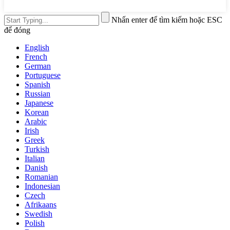
Nhấn enter để tìm kiếm hoặc ESC
để đóng
English
French
German
Portuguese
Spanish
Russian
Japanese
Korean
Arabic
Irish
Greek
Turkish
Italian
Danish
Romanian
Indonesian
Czech
Afrikaans
Swedish
Polish