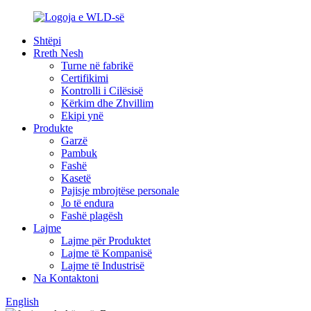
Shtëpi
Rreth Nesh
Turne në fabrikë
Certifikimi
Kontrolli i Cilësisë
Kërkim dhe Zhvillim
Ekipi ynë
Produkte
Garzë
Pambuk
Fashë
Kasetë
Pajisje mbrojtëse personale
Jo të endura
Fashë plagësh
Lajme
Lajme për Produktet
Lajme të Kompanisë
Lajme të Industrisë
Na Kontaktoni
English