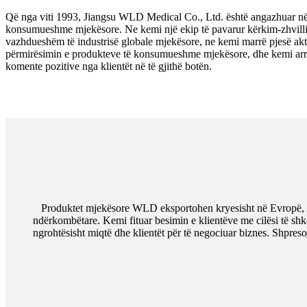
Që nga viti 1993, Jiangsu WLD Medical Co., Ltd. është angazhuar në 
konsumueshme mjekësore. Ne kemi një ekip të pavarur kërkim-zhvilli
vazhdueshëm të industrisë globale mjekësore, ne kemi marrë pjesë ak
përmirësimin e produkteve të konsumueshme mjekësore, dhe kemi arrit
komente pozitive nga klientët në të gjithë botën.
Produktet mjekësore WLD eksportohen kryesisht në Evropë, A
ndërkombëtare. Kemi fituar besimin e klientëve me cilësi të sh
ngrohtësisht miqtë dhe klientët për të negociuar biznes. Shpre