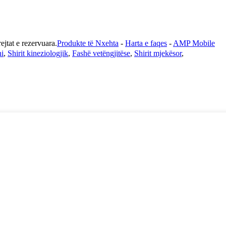
t e rezervuara.
Produkte të Nxehta
-
Harta e faqes
-
AMP Mobile
ni
,
Shirit kineziologjik
,
Fashë vetëngjitëse
,
Shirit mjekësor
,