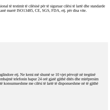
nal të testimit të cilësisë për të siguruar cilësi të lartë dhe standarde
lët kanë marrë ISO13485, CE, SGS, FDA, etj. për disa vite.
indore etj. Ne kemi më shumë se 10 vjet përvojë në tregtinë
mbajmë telefonin hapur 24 orë gjatë gjithë ditës dhe mirëpresim
të konsumueshme me cilësi të lartë të disponueshme në të gjithë