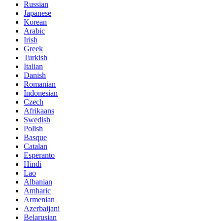
Russian
Japanese
Korean
Arabic
Irish
Greek
Turkish
Italian
Danish
Romanian
Indonesian
Czech
Afrikaans
Swedish
Polish
Basque
Catalan
Esperanto
Hindi
Lao
Albanian
Amharic
Armenian
Azerbaijani
Belarusian