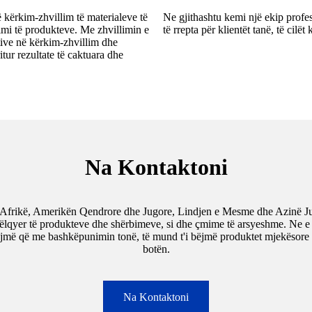
kërkim-zhvillim të materialeve të
Ne gjithashtu kemi një ekip profesio
mi të produkteve. Me zhvillimin e
të rrepta për klientët tanë, të ci
tive në kërkim-zhvillim dhe
ur rezultate të caktuara dhe
Na Kontaktoni
frikë, Amerikën Qendrore dhe Jugore, Lindjen e Mesme dhe Azinë Jugl
këlqyer të produkteve dhe shërbimeve, si dhe çmime të arsyeshme. Ne e 
sojmë që me bashkëpunimin tonë, të mund t'i bëjmë produktet mjekësore 
botën.
Na Kontaktoni