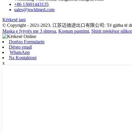
+86 13601443135
sales@jswldmed.com
Kërkesë tani
© Copyright - 2021-2023. 江苏迈德进出口有限公司: Të gjitha të drejta
Maska e fytyrës me 3 shtresa
,
Kostum pastrimi
,
Shirit mjekësor siliko
Dorëzo Formularin
Dërgo email
WhatsApp
Na Kontaktoni
x