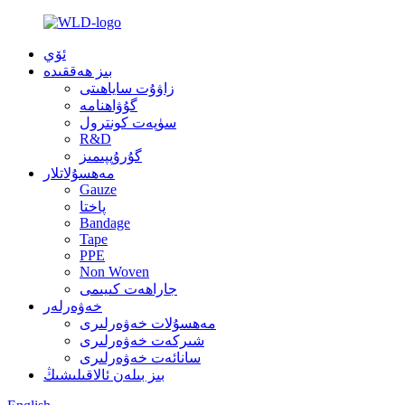
ئۆي
بىز ھەققىدە
زاۋۇت ساياھىتى
گۇۋاھنامە
سۈپەت كونترول
R&D
گۇرۇپپىمىز
مەھسۇلاتلار
Gauze
پاختا
Bandage
Tape
PPE
Non Woven
جاراھەت كىيىمى
خەۋەرلەر
مەھسۇلات خەۋەرلىرى
شىركەت خەۋەرلىرى
سانائەت خەۋەرلىرى
بىز بىلەن ئالاقىلىشىڭ