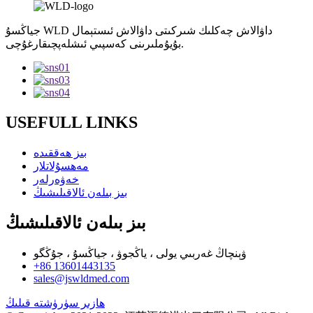
جياڭسۇ WLD داۋالاش چەكلىك شىركىتى داۋالاش ئىستېمال
بۇيۇملىرىنى كەسپىي ئىشلەپچىقارغۇچى.
USEFULL LINKS
بىز ھەققىدە
مەھسۇلاتلار
خەۋەرلەر
بىز بىلەن ئالاقىلىشىڭ
بىز بىلەن ئالاقىلىشىڭ
ۋېنچاڭ غەربىي يولى ، ياڭجوۋ ، جياڭسۇ ، جۇڭگو
+86 13601443135
sales@jswldmed.com
ھازىر سۈرۈشتە قىلىڭ