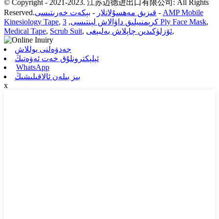
© Copyright - 2021-2023. 江苏迈德进出口有限公司: All Rights
AMP Mobile
-
قىزىق مەھسۇلاتلار
-
بېكەت خەرىتىسى
Reserved.
,
3 Ply Face Mask
كرېمنىيلىق داۋالاش لېنتىسى
,
,
Kinesiology Tape
,
ئۆزلۈكىدىن چاپلاش بەلبېغى
,
Scrub Suit
,
Medical Tape
جەدۋەلنى يوللاش
ئېلېكترونلۇق خەت ئەۋەتىڭ
WhatsApp
بىز بىلەن ئالاقىلىشىڭ
x