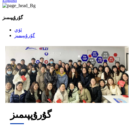
English
گۇرۇپپىمىز
ئۆي
گۇرۇپپىمىز
گۇرۇپپىمىز