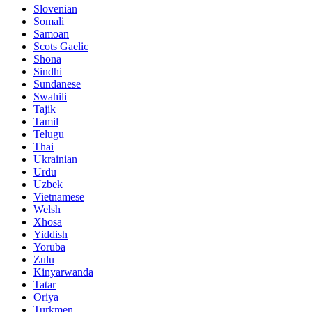
Slovenian
Somali
Samoan
Scots Gaelic
Shona
Sindhi
Sundanese
Swahili
Tajik
Tamil
Telugu
Thai
Ukrainian
Urdu
Uzbek
Vietnamese
Welsh
Xhosa
Yiddish
Yoruba
Zulu
Kinyarwanda
Tatar
Oriya
Turkmen