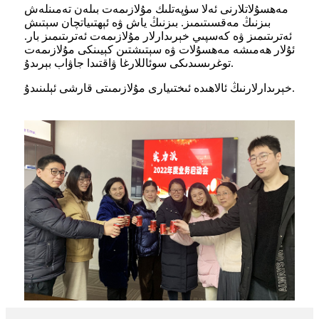
مەھسۇلاتلارنى ئەلا سۈپەتلىك مۇلازىمەت بىلەن تەمىنلەش
بىزنىڭ مەقسىتىمىز. بىزنىڭ ياش ۋە ئېھتىياتچان سېتىش
ئەترىتىمىز ۋە كەسپىي خېرىدارلار مۇلازىمەت ئەترىتىمىز بار.
ئۇلار ھەمىشە مەھسۇلات ۋە سېتىشتىن كېيىنكى مۇلازىمەت
توغرىسىدىكى سوئاللارغا ۋاقتىدا جاۋاب بېرىدۇ.
خېرىدارلارنىڭ ئالاھىدە ئىختىيارى مۇلازىمىتى قارشى ئېلىنىدۇ.