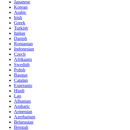
Japanese
Korean
Arabic
Irish
Greek
Turkish
Italian
Danish
Romanian
Indonesian
Czech
Afrikaans
Swedish
Polish
Basque
Catalan
Esperanto
Hindi
Lao
Albanian
Amharic
Armenian
Azerbaijani
Belarusian
Bengali