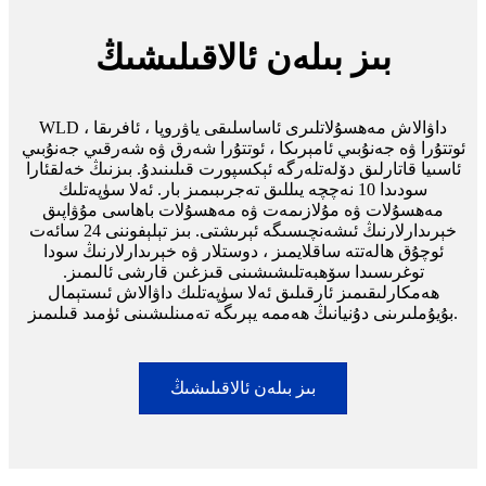
بىز بىلەن ئالاقىلىشىڭ
WLD داۋالاش مەھسۇلاتلىرى ئاساسلىقى ياۋروپا ، ئافرىقا ،
ئوتتۇرا ۋە جەنۇبىي ئامېرىكا ، ئوتتۇرا شەرق ۋە شەرقىي جەنۇبىي
ئاسىيا قاتارلىق دۆلەتلەرگە ئېكسپورت قىلىنىدۇ. بىزنىڭ خەلقئارا
سودىدا 10 نەچچە يىللىق تەجرىبىمىز بار. ئەلا سۈپەتلىك
مەھسۇلات ۋە مۇلازىمەت ۋە مەھسۇلات باھاسى مۇۋاپىق
خېرىدارلارنىڭ ئىشەنچىسىگە ئېرىشتى. بىز تېلېفوننى 24 سائەت
ئوچۇق ھالەتتە ساقلايمىز ، دوستلار ۋە خېرىدارلارنىڭ سودا
توغرىسىدا سۆھبەتلىشىشىنى قىزغىن قارشى ئالىمىز.
ھەمكارلىقىمىز ئارقىلىق ئەلا سۈپەتلىك داۋالاش ئىستېمال
بۇيۇملىرىنى دۇنيانىڭ ھەممە يېرىگە تەمىنلىشىنى ئۈمىد قىلىمىز.
بىز بىلەن ئالاقىلىشىڭ