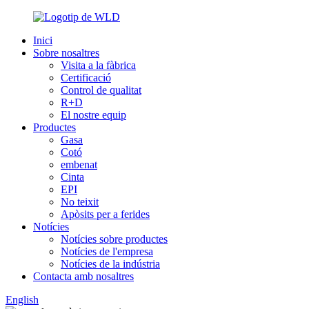
Inici
Sobre nosaltres
Visita a la fàbrica
Certificació
Control de qualitat
R+D
El nostre equip
Productes
Gasa
Cotó
embenat
Cinta
EPI
No teixit
Apòsits per a ferides
Notícies
Notícies sobre productes
Notícies de l'empresa
Notícies de la indústria
Contacta amb nosaltres
English