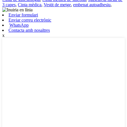
3 capes
,
Cinta mèdica
,
Vestit de metge
,
embenat autoadhesiu
,
Enviar formulari
Enviar correu electrònic
WhatsApp
Contacta amb nosaltres
x