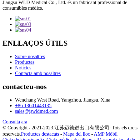
Jiangsu WLD Medical Co., Ltd. és un fabricant professional de
consumibles mèdics.
ENLLAÇOS ÚTILS
Sobre nosaltres
Productes
Notícies
Contacta amb nosaltres
contacteu-nos
Wenchang West Road, Yangzhou, Jiangsu, Xina
+86 13601443135
sales@jswldmed.com
Consulta ara
© Copyright - 2021-2023.江苏迈德进出口有限公司: Tots els drets
reservats.
Productes destacats
-
Mapa del lloc
-
AMP Mòbil
Cinta de kinesiologia
,
Cinta mèdica de silicona
,
Mascareta facial de