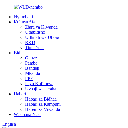
Nyumbani
Kuhusu Sisi
Ziara ya Kiwanda
Uthibitisho
Udhibiti wa Ubora
R&D
Timu Yetu
Bidhaa
Gauze
Pamba
Bandeji
Mkanda
PPE
Isiyo Kufumwa
Uvaaji wa Jeraha
Habari
Habari za Bidhaa
Habari za Kampuni
Habari za Viwanda
Wasiliana Nasi
English