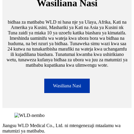
Wasiliana Nasi
bidhaa za matibabu WLD ni hasa nje ya Ulaya, Afrika, Kati na
Amerika ya Kusini, Mashariki ya Kati na Asia ya Kusini nk
Tuna zaidi ya miaka 10 ya uzoefu katika biashara ya kimataifa.
Imeshinda uaminifu wa wateja kwa ubora bora wa bidhaa na
huduma, na bei nzuri ya bidhaa. Tunaweka simu wazi kwa saa
24 kutwa na tunakaribisha marafiki na wateja kwa uchangamfu
ili kujadiliana biashara. Tunatumai kwamba kwa ushirikiano
wetu, tunaweza kufanya bidhaa za ubora wa juu za matumizi ya
matibabu kupatikana kwa ulimwengu wote.
Wasiliana Nasi
Jiangsu WLD Medical Co., Ltd. ni mtengenezaji mtaalamu wa
matumizi ya matibabu.