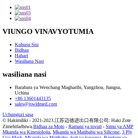
VIUNGO VINAVYOTUMIA
Kuhusu Sisi
Bidhaa
Habari
Wasiliana Nasi
wasiliana nasi
Barabara ya Wenchang Magharibi, Yangzhou, Jiangsu,
Uchina
+86 13601443135
sales@jswldmed.com
Uchunguzi sasa
© Hakimiliki - 2021-2023.江苏迈德进出口有限公司: Haki Zote
Zimehifadhiwa.
Bidhaa za Moto
-
Ramani ya tovuti
-
Simu ya AMP
Mkanda wa Kinesiolojia
,
Mkanda wa Matibabu wa Silicone
,
3 Ply
Uso Mask
,
Mkanda wa Matibabu
,
Suti ya kusugua
,
Bandage ya