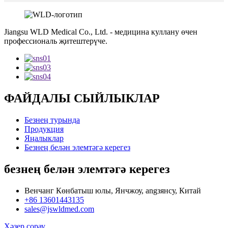
Jiangsu WLD Medical Co., Ltd. - медицина куллану өчен
профессиональ җитештерүче.
ФАЙДАЛЫ СЫЙЛЫКЛАР
Безнең турында
Продукция
Яңалыклар
Безнең белән элемтәгә керегез
безнең белән элемтәгә керегез
Венчанг Көнбатыш юлы, Янчжоу, angзянсу, Китай
+86 13601443135
sales@jswldmed.com
Хәзер сорау