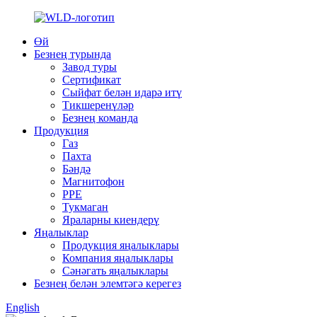
Өй
Безнең турында
Завод туры
Сертификат
Сыйфат белән идарә итү
Тикшеренүләр
Безнең команда
Продукция
Газ
Пахта
Бәндә
Магнитофон
PPE
Тукмаган
Яраларны киендерү
Яңалыклар
Продукция яңалыклары
Компания яңалыклары
Сәнәгать яңалыклары
Безнең белән элемтәгә керегез
English