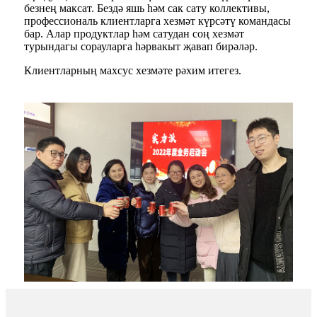
безнең максат. Бездә яшь һәм сак сату коллективы,
профессиональ клиентларга хезмәт күрсәтү командасы
бар. Алар продуктлар һәм сатудан соң хезмәт
турындагы сорауларга һәрвакыт җавап бирәләр.
Клиентларның махсус хезмәте рәхим итегез.