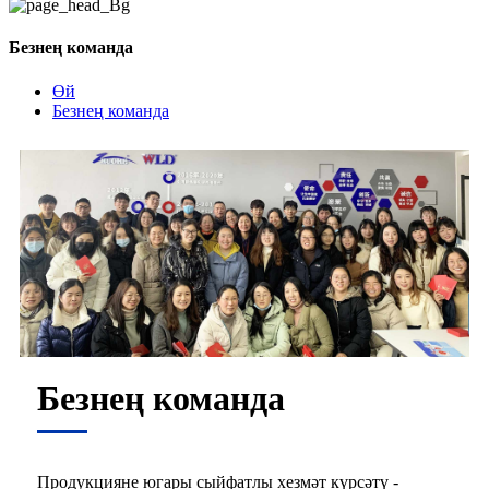
Безнең команда
Өй
Безнең команда
Безнең команда
Продукцияне югары сыйфатлы хезмәт күрсәтү -