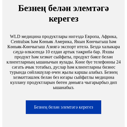
Безнең белән элемтәгә
керегез
WLD медицина продуктлары нигездә Европа, Африка,
Centralзәк һәм Көньяк Америка, Якын Көнчыгыш һәм
Көньяк-Көнчыгыш Азиягә экспорт ителә. Бездә халыкара
сәүдә өлкәсендә 10 елдан артык тәҗрибә бар. Яхшы
продукт һәм хезмәт сыйфаты, продукт бәясе белән
клиентларның ышанычын яулады. Көне буе телефонны 24
сәгать ачык тотабыз, дуслар һәм клиентларны бизнес
турында сөйләшүләр өчен җылы каршы алабыз. Безнең
хезмәттәшлек белән без югары сыйфатлы медицина
куллану продуктларын бөтен дөньяга чыгарырбыз дип
ышанабыз.
Безнең белән элемтәгә керегез