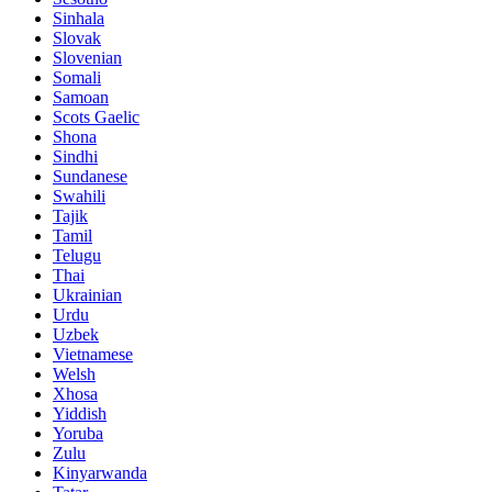
Sinhala
Slovak
Slovenian
Somali
Samoan
Scots Gaelic
Shona
Sindhi
Sundanese
Swahili
Tajik
Tamil
Telugu
Thai
Ukrainian
Urdu
Uzbek
Vietnamese
Welsh
Xhosa
Yiddish
Yoruba
Zulu
Kinyarwanda