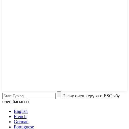
Эзләү өчен керү яки ESC ябу
өчен басыгыз
English
French
German
Portuguese