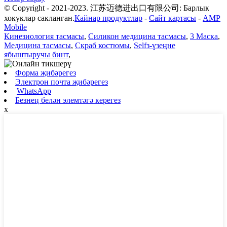
© Copyright - 2021-2023. 江苏迈德进出口有限公司: Барлык
хокуклар сакланган.
Кайнар продуктлар
-
Сайт картасы
-
AMP
Mobile
Кинезиология тасмасы
,
Силикон медицина тасмасы
,
3 Маска
,
Медицина тасмасы
,
Скраб костюмы
,
Selfз-үзеңне
ябыштыручы бинт
,
Форма җибәрегез
Электрон почта җибәрегез
WhatsApp
Безнең белән элемтәгә керегез
x