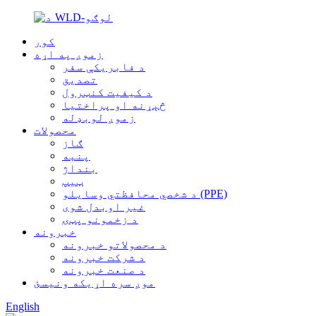
کور
زموږ په اړه
د فابریکې سفر
تصدیق
د کیفیت کنټرول
څېړنه او پراختیا
زموږ لوبډله
محصولات
ګاز
پنبه
بنداژ
ټیپ
د شخصي محافظتي وسایلو (PPE)
غیر اوبدل شوی
د زخمونو پټۍ
خبرونه
د محصولاتو خبرونه
د شرکت خبرونه
د صنعت خبرونه
موږ سره اړیکه ونیسئ
English