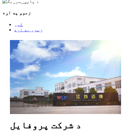
زموږ په اړه
کور
زموږ په اړه
د شرکت پروفایل