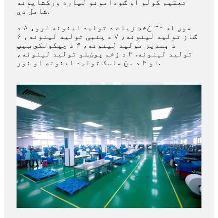
تعقیم کولو او ګودامونو لپاره ورکشاپونه
شامل دي.
موږ له ۳۰ څخه زیات د تولید لینونه لرو، ۸ د
ګاز تولید لینونه، ۷ د پنبې تولید لینونه، ۶
د بندیز تولید لینونه، ۳ د چپکونکي ټیپ
تولید لینونه. ۳ د زخم پوښلو تولید لینونه،
او ۴ د مخ ماسک تولید لینونه او نور.