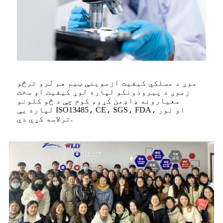
موږ د مسلکي کیفیت ازموینې ټیم هم لرو ترڅو
زموږ د پیرودونکو لپاره لوړ کیفیت او سخت
معیارونه ډاډمن کړو، کوم چې د څو کلونو
لپاره یې ISO13485، CE، SGS، FDA، او نور
ترلاسه کړي دي.