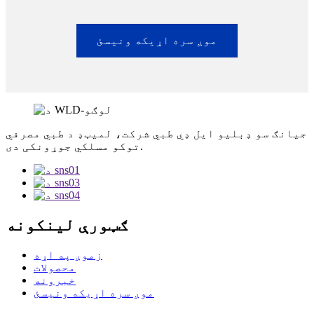
موږ سره اړیکه ونیسئ
جیانګ سو ډبلیو ایل ډي طبي شرکت، لمیټډ د طبي مصرفي
توکو مسلکي جوړونکی دی.
ګټورې لینکونه
زموږ په اړه
محصولات
خبرونه
موږ سره اړیکه ونیسئ