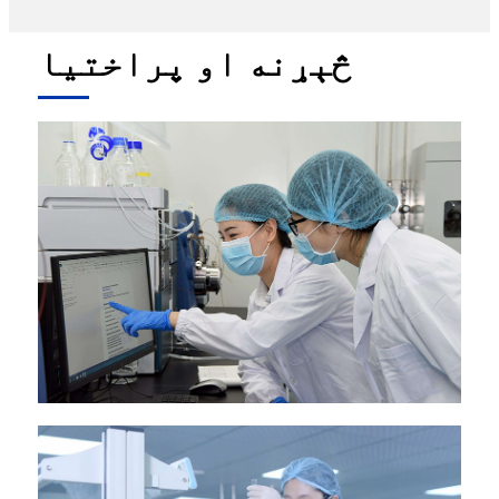
څېړنه او پراختیا