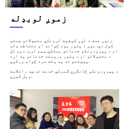
زموږ لوبډله
زموږ هدف د لوړ کیفیت لرونکي محصولاتو چمتو
کول دي. موږ د پلور یوه ځوانه او محتاطه ډله
او د پیرودونکو خدماتو مسلکي ټیم لرو. دوی تل
د محصولاتو او د پلور وروسته خدماتو په اړه
پوښتنو ته په وخت سره ځواب ورکوي.
د پیرودونکو ځانګړي ګمرکي خدمت ته ښه راغلاست
ویل کیږي.