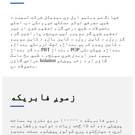
جیانګ سو ډبلیو ایل ډي میډیکل شرکت لمیټډ د
طبي مصرفي توکو مسلکي جوړونکی دی. اصلي
محصولات د طبي درجې ګز، تعقیم شوي او غیر
تعقیم شوي ګز سویب، لیپ سپنج، پارافین ګز،
ګز رول، د کاټن رول، د کاټن بال، د کاټن سویب،
د کاټن پیډ، کریپ بنداژ، لچک لرونکي بنداژ،
د ګز بنداژ، PBT بنداژ، POP بنداژ، چپکونکی
ټیپ، غیر اوبدل شوي سپنج، د طبي مخ ماسک
جراحي ګاؤن lsolation ګاؤن او د زخم پوښلو
محصولات دي.
زموږ فابریکه
زموږ فابریکه د ۱۰۰۰۰۰ مربع مترو په مساحت
پوښلې ده، له ۱۵ څخه زیات د تولید ورکشاپونه
لري. د مینځلو، پرې کولو، پوښلو، بسته بندۍ،