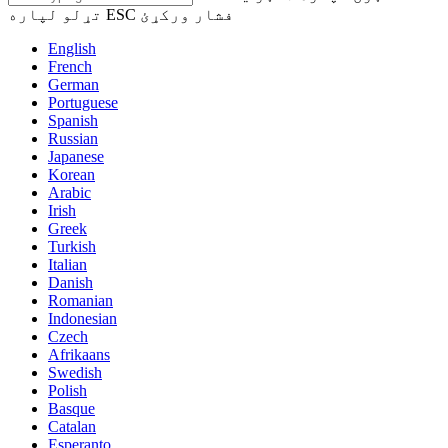
تړلو لپاره ESC فشار ورکړئ
English
French
German
Portuguese
Spanish
Russian
Japanese
Korean
Arabic
Irish
Greek
Turkish
Italian
Danish
Romanian
Indonesian
Czech
Afrikaans
Swedish
Polish
Basque
Catalan
Esperanto