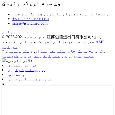
موږ سره اړیکه ونیسئ
وینچانګ لویدیځ سړک، یانګزو، جیانګ سو، چین
+۸۶ ۱۳۶۰۱۴۴۳۱۳۵
sales@jswldmed.com
اوس پوښتنه وکړئ
© د چاپ حق - 2021-2023. 江苏迈德进出口有限公司: ټول
حقونه خوندي دي.
ګرم محصولات
-
د سایټ نقشه
-
د AMP
موبایل
۳ پلای د مخ ماسک
,
ځان چپکونکی بنداژ
,
د سکرب سوټ
,
د
,
کینیولوژی ټیپ
,
د سیلیکون طبي ټیپ
,
طبي ټیپ
فورمه وسپارئ
برېښنالیک ولېږئ
واټس اپ
موږ سره اړیکه ونیسئ
x