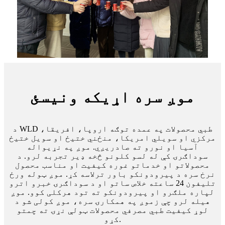
موږ سره اړیکه ونیسئ
د WLD طبي محصولات په عمده توګه اروپا، افریقا،
مرکزي او سویلي امریکا، منځني ختیځ او سویل ختیځ
آسیا او نورو ته صادریږي. موږ په نړیواله
سوداګرۍ کې له لسو کلونو څخه ډیر تجربه لرو. د
محصولاتو او خدماتو غوره کیفیت او مناسب محصول
نرخ سره د پیرودونکو باور ترلاسه کړ. موږ ټوله ورځ
تلیفون 24 ساعته خلاص ساتو او د سوداګرۍ خبرو اترو
لپاره ملګرو او پیرودونکو ته تود هرکلی کوو. موږ
هیله لرو چې زموږ په همکارۍ سره، موږ کولی شو د
لوړ کیفیت طبي مصرفي محصولات ټولې نړۍ ته چمتو
کړو.