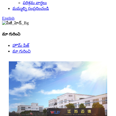
పరిశ్రమ వార్తలు
మమ్మల్ని సంప్రదించండి
English
మా గురించి
హొమ్ పేజ్
మా గురించి