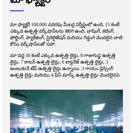
మా ఫ్యాక్టరీ 100,000 చదరపు మీటర్ల విస్తీర్ణంలో ఉంది, 15 కంటే
ఎక్కువ ఉత్పత్తి వర్క్‌షాప్‌లను కలిగి ఉంది. వాషింగ్, కటింగ్,
ఫోల్డింగ్, ప్యాకేజింగ్, స్టెరిలైజేషన్ మరియు గిడ్డంగి మొదలైన వాటి
కోసం వర్క్‌షాప్‌లతో సహా.
మా వద్ద 30 కంటే ఎక్కువ ఉత్పత్తి లైన్లు, 8 గాజుగుడ్డ ఉత్పత్తి
లైన్లు, 7 కాటన్ ఉత్పత్తి లైన్లు, 6 బ్యానేజ్ ఉత్పత్తి లైన్లు, 3
అంటుకునే టేప్ ఉత్పత్తి లైన్లు ఉన్నాయి. 3 గాయం డ్రెస్సింగ్
ఉత్పత్తి లైన్లు మరియు 4 ఫేస్ మాస్క్ ఉత్పత్తి లైన్లు మొదలైనవి.