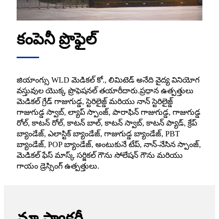
కంపెనీ ప్రొఫైల్
జియాంగ్సు WLD మెడికల్ కో., లిమిటెడ్ అనేది వైద్య వినియోగ
వస్తువుల యొక్క ప్రొఫెషనల్ తయారీదారు.ప్రధాన ఉత్పత్తులు
మెడికల్ గ్రేడ్ గాజుగుడ్డ, స్టెరిలైజ్డ్ మరియు నాన్ స్టెరిలైజ్డ్
గాజుగుడ్డ స్వాబ్, ల్యాప్ స్పాంజ్, పారాఫిన్ గాజుగుడ్డ, గాజుగుడ్డ
రోల్, కాటన్ రోల్, కాటన్ బాల్, కాటన్ స్వాబ్, కాటన్ ప్యాడ్, క్రేప్
బ్యాండేజ్, ఎలాస్టిక్ బ్యాండేజ్, గాజుగుడ్డ బ్యాండేజ్, PBT
బ్యాండేజ్, POP బ్యాండేజ్, అంటుకునే టేప్, నాన్-నేసిన స్పాంజ్,
మెడికల్ ఫేస్ మాస్క్ సర్జికల్ గౌను సోలేషన్ గౌను మరియు
గాయం డ్రెస్సింగ్ ఉత్పత్తులు.
మా ఫ్యాక్టరీ