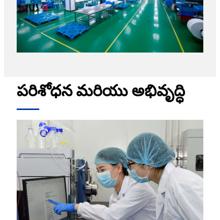
పరిశోధన మరియు అభివృద్ధి