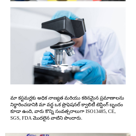
మా కస్టమర్లకు అధిక నాణ్యత మరియు కఠినమైన ప్రమాణాలను
నిర్ధారించడానికి మా వద్ద ఒక ప్రొఫెషనల్ క్వాలిటీ టెస్టింగ్ బృందం
కూడా ఉంది, వారు కొన్ని సంవత్సరాలుగా ISO13485, CE,
SGS, FDA మొదలైన వాటిని పొందారు.