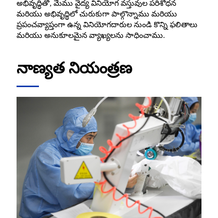
అభివృద్ధితో, మేము వైద్య వినియోగ వస్తువుల పరిశోధన
మరియు అభివృద్ధిలో చురుకుగా పాల్గొన్నాము మరియు
ప్రపంచవ్యాప్తంగా ఉన్న వినియోగదారుల నుండి కొన్ని ఫలితాలు
మరియు అనుకూలమైన వ్యాఖ్యలను సాధించాము.
నాణ్యత నియంత్రణ