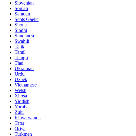
Slovenian
Somali
Samoan
Scots Gaelic
Shona
Sindhi
Sundanese
Swahili
Tajik
Tamil
Telugu
Thai
Ukrainian
Urdu
Uzbek
Vietnamese
Welsh
Xhosa
Yiddish
Yoruba
Zulu
Kinyarwanda
Tatar
Oriya
Turkmen