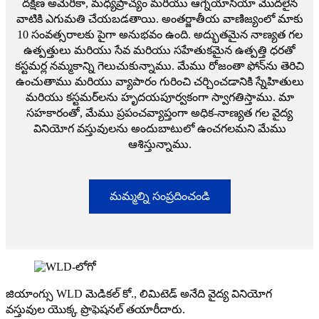
దక్షిణ అమెరికా, మధ్యప్రాచ్యం మరియు ఆగ్నేయాసియా మొదలైన
వాటికి ఎగుమతి చేయబడతాయి. అంతర్జాతీయ వాణిజ్యంలో మాకు
10 సంవత్సరాలకు పైగా అనుభవం ఉంది. అద్భుతమైన నాణ్యత గల
ఉత్పత్తులు మరియు సేవ మరియు సహేతుకమైన ఉత్పత్తి ధరతో
కస్టమర్ల నమ్మకాన్ని గెలుచుకున్నాము. మేము రోజంతా ఫోన్‌ను తెరిచి
ఉంచుతాము మరియు వ్యాపారం గురించి చర్చించడానికి స్నేహితులు
మరియు కస్టమర్‌లను హృదయపూర్వకంగా స్వాగతిస్తాము. మా
సహకారంతో, మేము ప్రపంచవ్యాప్తంగా అధిక-నాణ్యత గల వైద్య
వినియోగ వస్తువులను అందుబాటులో ఉంచగలమని మేము
ఆశిస్తున్నాము.
మమ్మల్ని సంప్రదించండి
జియాంగ్సు WLD మెడికల్ కో., లిమిటెడ్ అనేది వైద్య వినియోగ
వస్తువుల యొక్క ప్రొఫెషనల్ తయారీదారు.