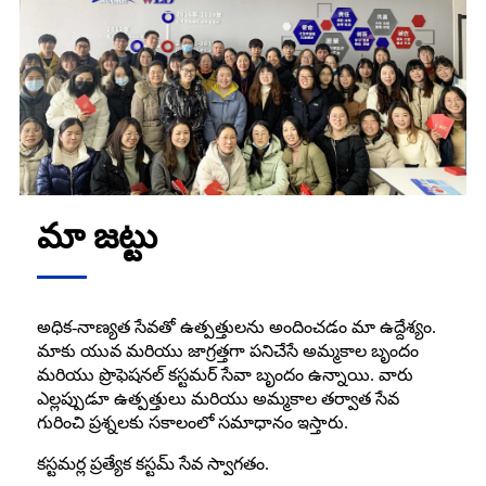
మా జట్టు
అధిక-నాణ్యత సేవతో ఉత్పత్తులను అందించడం మా ఉద్దేశ్యం.
మాకు యువ మరియు జాగ్రత్తగా పనిచేసే అమ్మకాల బృందం
మరియు ప్రొఫెషనల్ కస్టమర్ సేవా బృందం ఉన్నాయి. వారు
ఎల్లప్పుడూ ఉత్పత్తులు మరియు అమ్మకాల తర్వాత సేవ
గురించి ప్రశ్నలకు సకాలంలో సమాధానం ఇస్తారు.
కస్టమర్ల ప్రత్యేక కస్టమ్ సేవ స్వాగతం.