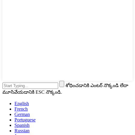
శోధించడానికి ఎంటర్ నొక్కండి లేదా
మూసివేయడానికి ESC నొక్కండి.
English
French
German
Portuguese
Spanish
Russian