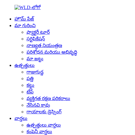
హొమ్ పేజ్
మా గురించి
ఫ్యాక్టరీ టూర్
సర్టిఫికేషన్
నాణ్యత నియంత్రణ
పరిశోధన మరియు అభివృద్ధి
మా జట్టు
ఉత్పత్తులు
గాజుగుడ్డ
పత్తి
కట్టు
టేప్
వ్యక్తిగత రక్షణ పరికరాలు
నేసినవి కావు
గాయాలకు డ్రెస్సింగ్
వార్తలు
ఉత్పత్తులు వార్తలు
కంపెనీ వార్తలు