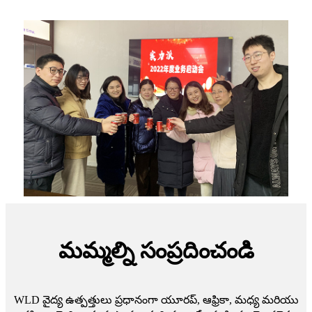
మమ్మల్ని సంప్రదించండి
WLD వైద్య ఉత్పత్తులు ప్రధానంగా యూరప్, ఆఫ్రికా, మధ్య మరియు