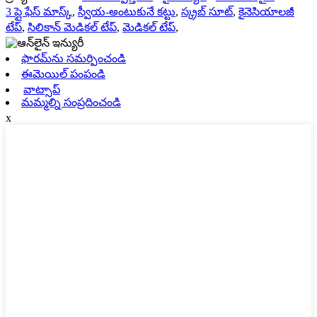
3 ప్లై ఫేస్ మాస్క్
,
స్వీయ-అంటుకునే కట్టు
,
స్క్రబ్ సూట్
,
కైనెసియాలజీ
టేప్
,
సిలికాన్ మెడికల్ టేప్
,
మెడికల్ టేప్
,
ఫారమ్‌ను సమర్పించండి
ఈమెయిల్ పంపండి
వాట్సాప్
మమ్మల్ని సంప్రదించండి
x