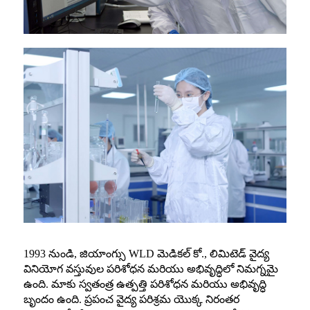
1993 నుండి, జియాంగ్సు WLD మెడికల్ కో., లిమిటెడ్ వైద్య
వినియోగ వస్తువుల పరిశోధన మరియు అభివృద్ధిలో నిమగ్నమై
ఉంది. మాకు స్వతంత్ర ఉత్పత్తి పరిశోధన మరియు అభివృద్ధి
బృందం ఉంది. ప్రపంచ వైద్య పరిశ్రమ యొక్క నిరంతర