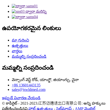
ఉపయోగకరమైన లింకులు
మా గురించి
ఉత్పత్తులు
వార్తలు
మమ్మల్ని సంప్రదించండి
మమ్మల్ని సంప్రదించండి
వెన్చాంగ్ వెస్ట్ రోడ్, యాంగ్జౌ, జియాంగ్సు, చైనా
+86 13601443135
sales@jswldmed.com
ఇప్పుడే విచారణ చేయండి
© కాపీరైట్ - 2021-2023.江苏迈德进出口有限公司: అన్ని హక్కులు
ప్రత్యేకించబడినవి.
హాట్ ఉత్పత్తులు
-
సైట్‌మ్యాప్
-
AMP మొబైల్