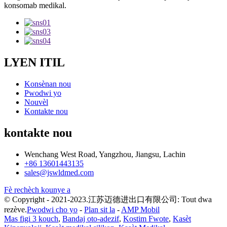
konsomab medikal.
LYEN ITIL
Konsènan nou
Pwodwi yo
Nouvèl
Kontakte nou
kontakte nou
Wenchang West Road, Yangzhou, Jiangsu, Lachin
+86 13601443135
sales@jswldmed.com
Fè rechèch kounye a
© Copyright - 2021-2023.江苏迈德进出口有限公司: Tout dwa
rezève.
Pwodwi cho yo
-
Plan sit la
-
AMP Mobil
Mas figi 3 kouch
,
Bandaj oto-adezif
,
Kostim Fwote
,
Kasèt