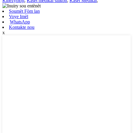
Kinezyoloji
,
Kasèt medikal silikon
,
Kasèt Medikal
,
Soumèt Fòm lan
Voye Imèl
WhatsApp
Kontakte nou
x