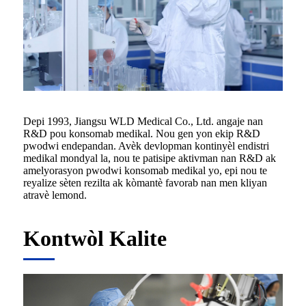
Depi 1993, Jiangsu WLD Medical Co., Ltd. angaje nan
R&D pou konsomab medikal. Nou gen yon ekip R&D
pwodwi endepandan. Avèk devlopman kontinyèl endistri
medikal mondyal la, nou te patisipe aktivman nan R&D ak
amelyorasyon pwodwi konsomab medikal yo, epi nou te
reyalize sèten rezilta ak kòmantè favorab nan men kliyan
atravè lemond.
Kontwòl Kalite