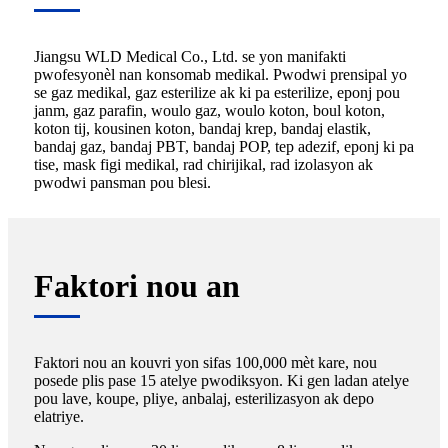
Jiangsu WLD Medical Co., Ltd. se yon manifakti
pwofesyonèl nan konsomab medikal. Pwodwi prensipal yo
se gaz medikal, gaz esterilize ak ki pa esterilize, eponj pou
janm, gaz parafin, woulo gaz, woulo koton, boul koton,
koton tij, kousinen koton, bandaj krep, bandaj elastik,
bandaj gaz, bandaj PBT, bandaj POP, tep adezif, eponj ki pa
tise, mask figi medikal, rad chirijikal, rad izolasyon ak
pwodwi pansman pou blesi.
Faktori nou an
Faktori nou an kouvri yon sifas 100,000 mèt kare, nou
posede plis pase 15 atelye pwodiksyon. Ki gen ladan atelye
pou lave, koupe, pliye, anbalaj, esterilizasyon ak depo
elatriye.