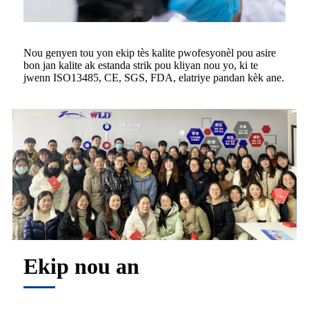
Nou genyen tou yon ekip tès kalite pwofesyonèl pou asire
bon jan kalite ak estanda strik pou kliyan nou yo, ki te
jwenn ISO13485, CE, SGS, FDA, elatriye pandan kèk ane.
Ekip nou an