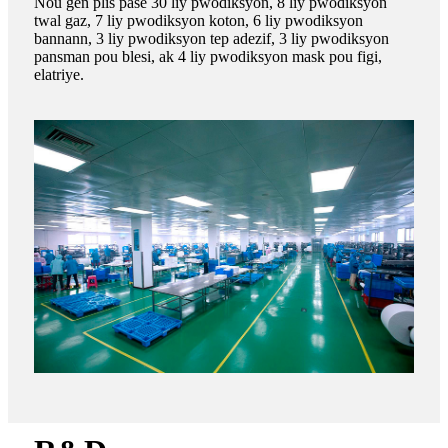
Nou gen plis pase 30 liy pwodiksyon, 8 liy pwodiksyon
twal gaz, 7 liy pwodiksyon koton, 6 liy pwodiksyon
bannann, 3 liy pwodiksyon tep adezif, 3 liy pwodiksyon
pansman pou blesi, ak 4 liy pwodiksyon mask pou figi,
elatriye.