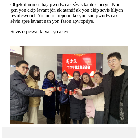
Objektif nou se bay pwodwi ak sèvis kalite siperyè. Nou
gen yon ekip lavant jèn ak atantif ak yon ekip sèvis kliyan
pwofesyonèl. Yo toujou reponn kesyon sou pwodwi ak
sèvis apre lavant nan yon fason apwopriye.
Sèvis espesyal kliyan yo akeyi.