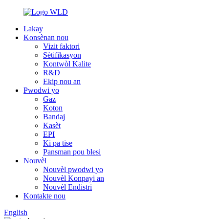
Lakay
Konsènan nou
Vizit faktori
Sètifikasyon
Kontwòl Kalite
R&D
Ekip nou an
Pwodwi yo
Gaz
Koton
Bandaj
Kasèt
EPI
Ki pa tise
Pansman pou blesi
Nouvèl
Nouvèl pwodwi yo
Nouvèl Konpayi an
Nouvèl Endistri
Kontakte nou
English