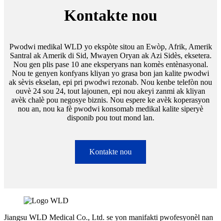
Kontakte nou
Pwodwi medikal WLD yo ekspòte sitou an Ewòp, Afrik, Amerik
Santral ak Amerik di Sid, Mwayen Oryan ak Azi Sidès, eksetera.
Nou gen plis pase 10 ane eksperyans nan komès entènasyonal.
Nou te genyen konfyans kliyan yo grasa bon jan kalite pwodwi
ak sèvis ekselan, epi pri pwodwi rezonab. Nou kenbe telefòn nou
ouvè 24 sou 24, tout lajounen, epi nou akeyi zanmi ak kliyan
avèk chalè pou negosye biznis. Nou espere ke avèk koperasyon
nou an, nou ka fè pwodwi konsomab medikal kalite siperyè
disponib pou tout mond lan.
Kontakte nou
Jiangsu WLD Medical Co., Ltd. se yon manifakti pwofesyonèl nan