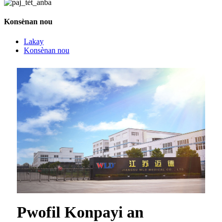
Konsènan nou
Lakay
Konsènan nou
Pwofil Konpayi an