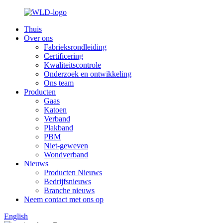
Thuis
Over ons
Fabrieksrondleiding
Certificering
Kwaliteitscontrole
Onderzoek en ontwikkeling
Ons team
Producten
Gaas
Katoen
Verband
Plakband
PBM
Niet-geweven
Wondverband
Nieuws
Producten Nieuws
Bedrijfsnieuws
Branche nieuws
Neem contact met ons op
English