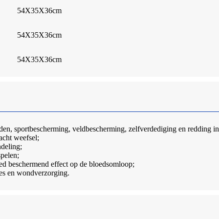
54X35X36cm
54X35X36cm
54X35X36cm
rijden, sportbescherming, veldbescherming, zelfverdediging en redding 
acht weefsel;
deling;
spelen;
 goed beschermend effect op de bloedsomloop;
ties en wondverzorging.