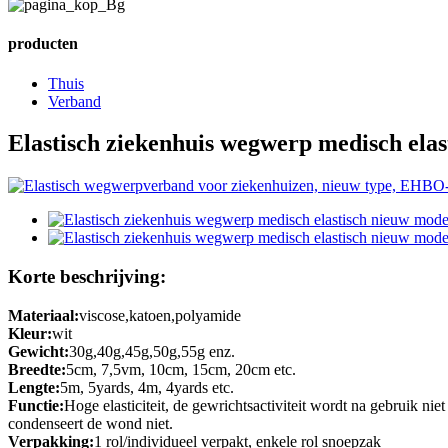
producten
Thuis
Verband
Elastisch ziekenhuis wegwerp medisch ela
Korte beschrijving:
Materiaal:
viscose,katoen,polyamide
Kleur:
wit
Gewicht:
30g,40g,45g,50g,55g enz.
Breedte:
5cm, 7,5vm, 10cm, 15cm, 20cm etc.
Lengte:
5m, 5yards, 4m, 4yards etc.
Functie:
Hoge elasticiteit, de gewrichtsactiviteit wordt na gebruik ni
condenseert de wond niet.
Verpakking:
1 rol/individueel verpakt, enkele rol snoepzak