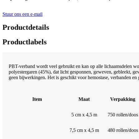
Stuur ons een e-mail
Productdetails
Productlabels
PBT-verband wordt veel gebruikt en kan op alle lichaamsdelen wor
polyestergaren (45%), dat licht gesponnen, geweven, gebleekt, gewi
geen bijwerkingen. Het is geschikt voor hemostase, verbanden en 
Item
Maat
Verpakking
5 cm x 4,5 m
750 rollen/doos
7,5 cm x 4,5 m
480 rollen/doos