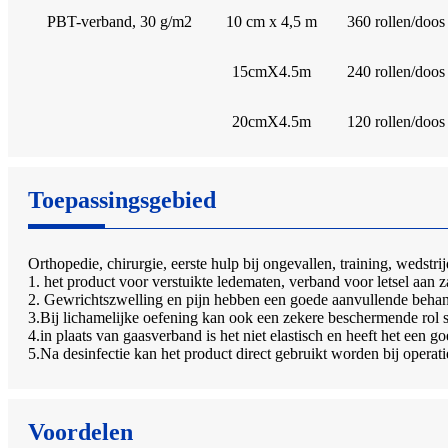
PBT-verband, 30 g/m2
10 cm x 4,5 m
360 rollen/doos
15cmX4.5m
240 rollen/doos
20cmX4.5m
120 rollen/doos
Toepassingsgebied
Orthopedie, chirurgie, eerste hulp bij ongevallen, training, wedst
1. het product voor verstuikte ledematen, verband voor letsel aan z
2. Gewrichtszwelling en pijn hebben een goede aanvullende behan
3.Bij lichamelijke oefening kan ook een zekere beschermende rol 
4.in plaats van gaasverband is het niet elastisch en heeft het een
5.Na desinfectie kan het product direct gebruikt worden bij opera
Voordelen