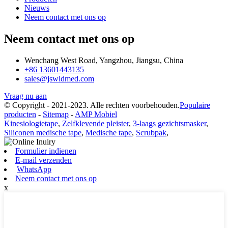
Nieuws
Neem contact met ons op
Neem contact met ons op
Wenchang West Road, Yangzhou, Jiangsu, China
+86 13601443135
sales@jswldmed.com
Vraag nu aan
© Copyright - 2021-2023. Alle rechten voorbehouden.
Populaire
producten
-
Sitemap
-
AMP Mobiel
Kinesiologietape
,
Zelfklevende pleister
,
3-laags gezichtsmasker
,
Siliconen medische tape
,
Medische tape
,
Scrubpak
,
Formulier indienen
E-mail verzenden
WhatsApp
Neem contact met ons op
x