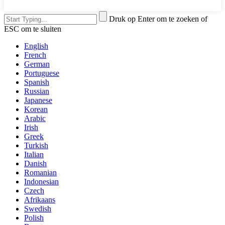
Druk op Enter om te zoeken of
ESC om te sluiten
English
French
German
Portuguese
Spanish
Russian
Japanese
Korean
Arabic
Irish
Greek
Turkish
Italian
Danish
Romanian
Indonesian
Czech
Afrikaans
Swedish
Polish