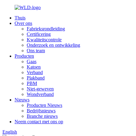
Thuis
Over ons
Fabrieksrondleiding
Certificering
Kwaliteitscontrole
Onderzoek en ontwikkeling
Ons team
Producten
Gaas
Katoen
Verband
Plakband
PBM
Niet-geweven
Wondverband
Nieuws
Producten Nieuws
Bedrijfsnieuws
Branche nieuws
Neem contact met ons op
English