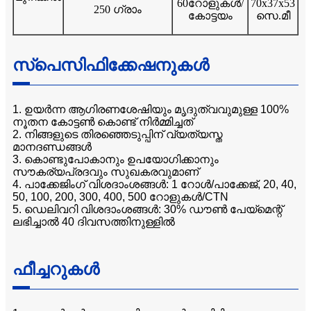
60റോളുകൾ/
70x37x53
250 ഗ്രാം
കോട്ടയം
സെ.മീ
സ്പെസിഫിക്കേഷനുകൾ
1. ഉയർന്ന ആഗിരണശേഷിയും മൃദുത്വവുമുള്ള 100%
നൂതന കോട്ടൺ കൊണ്ട് നിർമ്മിച്ചത്
2. നിങ്ങളുടെ തിരഞ്ഞെടുപ്പിന് വ്യത്യസ്ത
മാനദണ്ഡങ്ങൾ
3. കൊണ്ടുപോകാനും ഉപയോഗിക്കാനും
സൗകര്യപ്രദവും സുഖകരവുമാണ്
4. പാക്കേജിംഗ് വിശദാംശങ്ങൾ: 1 റോൾ/പാക്കേജ്, 20, 40,
50, 100, 200, 300, 400, 500 റോളുകൾ/CTN
5. ഡെലിവറി വിശദാംശങ്ങൾ: 30% ഡൗൺ പേയ്‌മെന്റ്
ലഭിച്ചാൽ 40 ദിവസത്തിനുള്ളിൽ
ഫീച്ചറുകൾ