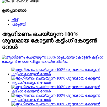
ഉൽപ്പന്നങ്ങൾ
വീട്
പരുത്തി
ആഗിരണം ചെയ്യുന്ന 100%
ശുദ്ധമായ കോട്ടൺ കട്ടിംഗ് കോട്ടൺ
റോൾ