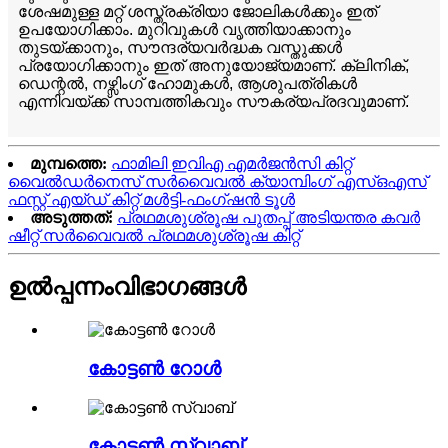
ശേഷമുള്ള മറ്റ് ശസ്ത്രക്രിയാ ജോലികൾക്കും ഇത്
ഉപയോഗിക്കാം. മുറിവുകൾ വൃത്തിയാക്കാനും
തുടയ്ക്കാനും, സൗന്ദര്യവർദ്ധക വസ്തുക്കൾ
പ്രയോഗിക്കാനും ഇത് അനുയോജ്യമാണ്. ക്ലിനിക്,
ഡെന്റൽ, നഴ്സിംഗ് ഹോമുകൾ, ആശുപത്രികൾ
എന്നിവയ്ക്ക് സാമ്പത്തികവും സൗകര്യപ്രദവുമാണ്.
മുമ്പത്തെ:
ഫാമിലി ഇവിഎ എമർജൻസി കിറ്റ്
വൈൽഡർനെസ് സർവൈവൽ ക്യാമ്പിംഗ് എസ്ഒഎസ്
ഫസ്റ്റ് എയ്ഡ് കിറ്റ് മൾട്ടി-ഫംഗ്ഷൻ ടൂൾ
അടുത്തത്:
പ്രഥമശുശ്രൂഷ പുതപ്പ് അടിയന്തര കവർ
ഷീറ്റ് സർവൈവൽ പ്രഥമശുശ്രൂഷ കിറ്റ്
ഉൽപ്പന്നം
വിഭാഗങ്ങൾ
കോട്ടൺ റോൾ
കോട്ടൺ സ്വാബ്