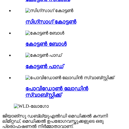
സിഗ്സാഗ് കോട്ടൺ
കോട്ടൺ ബോൾ
കോട്ടൺ പാഡ്
പോവിഡോൺ ലോഡിൻ
സ്വാബ്സ്റ്റിക്ക്
ജിയാങ്‌സു ഡബ്ല്യുഎൽഡി മെഡിക്കൽ കമ്പനി
ലിമിറ്റഡ്, മെഡിക്കൽ ഉപഭോഗവസ്തുക്കളുടെ ഒരു
പ്രൊഫഷണൽ നിർമ്മാതാവാണ്.