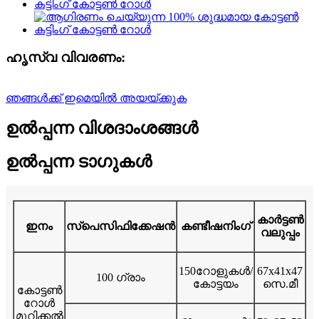
ഹൃസ്വ വിവരണം:
ഞങ്ങൾക്ക് ഇമെയിൽ അയയ്ക്കുക
ഉൽപ്പന്ന വിശദാംശങ്ങൾ
ഉൽപ്പന്ന ടാഗുകൾ
കാർട്ടൺ
ഇനം
സ്പെസിഫിക്കേഷൻ
കണ്ടീഷനിംഗ്
വലുപ്പം
150റോളുകൾ/
67x41x47
100 ഗ്രാം
കോട്ടയം
സെ.മീ
കോട്ടൺ
റോൾ
മുറിക്കൽ