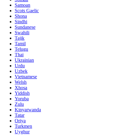
Samoan
Scots Gaelic
Shona
Sindhi
Sundanese
Swahili
Tajik
Tamil
Telugu
Thai
Ukrainian
Urdu
Uzbek
Vietnamese
Welsh
Xhosa
Yiddish
Yoruba
Zulu
Kinyarwanda
Tatar
Oriya
Turkmen
Uyghur