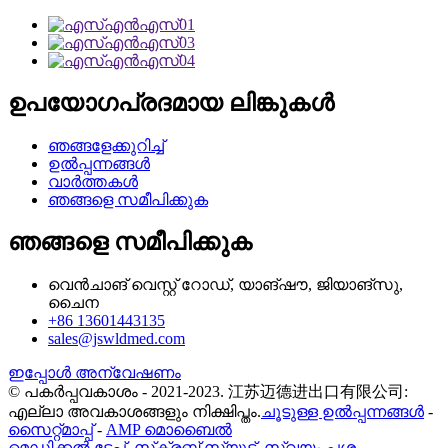
ഉപയോഗപ്രദമായ ലിങ്കുകൾ
ഞങ്ങളേക്കുറിച്ച്
ഉൽപ്പന്നങ്ങൾ
വാർത്തകൾ
ഞങ്ങളെ സമീപിക്കുക
ഞങ്ങളെ സമീപിക്കുക
വെൻചാങ് വെസ്റ്റ് റോഡ്, യാങ്‌ഷൗ, ജിയാങ്‌സു,
ചൈന
+86 13601443135
sales@jswldmed.com
ഇപ്പോൾ അന്വേഷണം
© പകർപ്പവകാശം - 2021-2023. 江苏迈德进出口有限公司:
എല്ലാ അവകാശങ്ങളും നിക്ഷിപ്തം.
ചൂടുള്ള ഉൽപ്പന്നങ്ങൾ
-
സൈറ്റ്മാപ്പ്
-
AMP മൊബൈൽ
മെഡിക്കൽ ടേപ്പ്
,
സ്‌ക്രബ് സ്യൂട്ട്
,
സ്വയം പശ