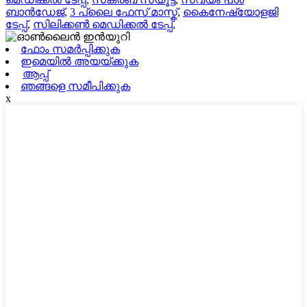
ബാൻഡേജ്
,
3 പ്ലൈ ഫേസ് മാസ്ക്
,
കൈനേഷ്യോളജി
ടേപ്പ്
,
സിലിക്കൺ മെഡിക്കൽ ടേപ്പ്
,
ഫോം സമർപ്പിക്കുക
ഇമെയിൽ അയയ്ക്കുക
ആപ്പ്
ഞങ്ങളെ സമീപിക്കുക
x