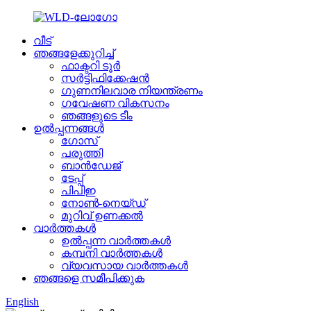
വീട്
ഞങ്ങളേക്കുറിച്ച്
ഫാക്ടറി ടൂർ
സർട്ടിഫിക്കേഷൻ
ഗുണനിലവാര നിയന്ത്രണം
ഗവേഷണ വികസനം
ഞങ്ങളുടെ ടീം
ഉൽപ്പന്നങ്ങൾ
ഗോസ്
പരുത്തി
ബാൻഡേജ്
ടേപ്പ്
പിപിഇ
നോൺ-നെയ്‌ഡ്
മുറിവ് ഉണക്കൽ
വാർത്തകൾ
ഉൽപ്പന്ന വാർത്തകൾ
കമ്പനി വാർത്തകൾ
വ്യവസായ വാർത്തകൾ
ഞങ്ങളെ സമീപിക്കുക
English