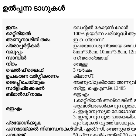
ഉൽപ്പന്ന ടാഗുകൾ
ഇനം
ഡെന്റൽ കോട്ടൺ റോൾ
മെറ്റീരിയൽ
100% ഉയർന്ന പരിശുദ്ധി ആ
അണുനാശിനി തരം
ഇ.ഒ. ഗ്യാസ്
പ്രോപ്പർട്ടികൾ
ഉപയോഗശൂന്യമായ മെഡി
വലുപ്പം
8mm*3.8cm, 10mm*3.8cm, 12
സാമ്പിൾ
സ്വതന്ത്രമായി
നിറം
വെള്ള
ഷെൽഫ് ലൈഫ്
3 വർഷം
ഉപകരണ വർഗ്ഗീകരണം
ക്ലാസ് I
ടൈപ്പ് ചെയ്യുക
അണുവിമുക്തമോ അണുവിമ
സർട്ടിഫിക്കേഷൻ
സിഇ, ഐഎസ്ഒ 13485
ബ്രാൻഡ് നാമം
ഒഇഎം
1.മെറ്റീരിയൽ അല്ലെങ്കിൽ
ആവശ്യങ്ങൾക്കനുസൃതമാ
ഒഇഎം
2. ഇഷ്ടാനുസൃത ലോഗോ/ബ്രാ
3. ഇഷ്ടാനുസൃത പാക്കേജിംഗ
പ്രയോഗിക്കുക
മുറിവുകൾ വൃത്തിയാക്കു
പണമടയ്ക്കൽ നിബന്ധനകൾ
ടി/ടി, എൽ/സി, വെസ്റ്റേ
പാക്കേജ്
50 പീസുകൾ/പായ്ക്ക്, 20 പ