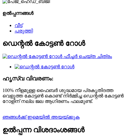
ഉൽപ്പന്നങ്ങൾ
വീട്
പരുത്തി
ഡെന്റൽ കോട്ടൺ റോൾ
ഹൃസ്വ വിവരണം:
100% നീളമുള്ള ഫൈബർ ശുദ്ധമായ പ്രകൃതിദത്ത
വെളുത്ത കോട്ടൺ കൊണ്ട് നിർമ്മിച്ച ഡെന്റൽ കോട്ടൺ
റോളിന് നല്ല ജല ആഗിരണം ഫലമുണ്ട്.
ഞങ്ങൾക്ക് ഇമെയിൽ അയയ്ക്കുക
ഉൽപ്പന്ന വിശദാംശങ്ങൾ