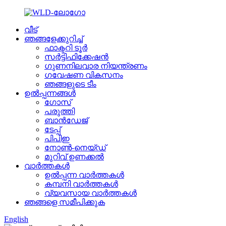
വീട്
ഞങ്ങളേക്കുറിച്ച്
ഫാക്ടറി ടൂർ
സർട്ടിഫിക്കേഷൻ
ഗുണനിലവാര നിയന്ത്രണം
ഗവേഷണ വികസനം
ഞങ്ങളുടെ ടീം
ഉൽപ്പന്നങ്ങൾ
ഗോസ്
പരുത്തി
ബാൻഡേജ്
ടേപ്പ്
പിപിഇ
നോൺ-നെയ്‌ഡ്
മുറിവ് ഉണക്കൽ
വാർത്തകൾ
ഉൽപ്പന്ന വാർത്തകൾ
കമ്പനി വാർത്തകൾ
വ്യവസായ വാർത്തകൾ
ഞങ്ങളെ സമീപിക്കുക
English