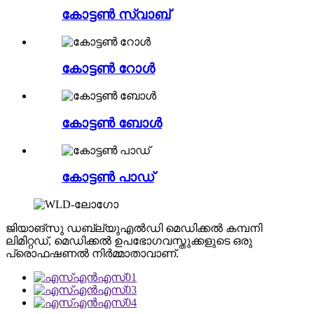
കോട്ടൺ സ്വാബ്
കോട്ടൺ റോൾ
കോട്ടൺ ബോൾ
കോട്ടൺ പാഡ്
ജിയാങ്‌സു ഡബ്ല്യുഎൽഡി മെഡിക്കൽ കമ്പനി
ലിമിറ്റഡ്, മെഡിക്കൽ ഉപഭോഗവസ്തുക്കളുടെ ഒരു
പ്രൊഫഷണൽ നിർമ്മാതാവാണ്.