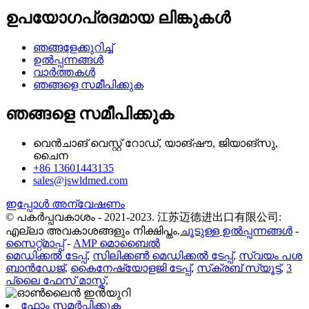
ഉപയോഗപ്രദമായ ലിങ്കുകൾ
ഞങ്ങളേക്കുറിച്ച്
ഉൽപ്പന്നങ്ങൾ
വാർത്തകൾ
ഞങ്ങളെ സമീപിക്കുക
ഞങ്ങളെ സമീപിക്കുക
വെൻചാങ് വെസ്റ്റ് റോഡ്, യാങ്‌ഷൗ, ജിയാങ്‌സു,
ചൈന
+86 13601443135
sales@jswldmed.com
ഇപ്പോൾ അന്വേഷണം
© പകർപ്പവകാശം - 2021-2023. 江苏迈德进出口有限公司:
എല്ലാ അവകാശങ്ങളും നിക്ഷിപ്തം.
ചൂടുള്ള ഉൽപ്പന്നങ്ങൾ
-
സൈറ്റ്മാപ്പ്
-
AMP മൊബൈൽ
മെഡിക്കൽ ടേപ്പ്
,
സിലിക്കൺ മെഡിക്കൽ ടേപ്പ്
,
സ്വയം പശ
ബാൻഡേജ്
,
കൈനേഷ്യോളജി ടേപ്പ്
,
സ്‌ക്രബ് സ്യൂട്ട്
,
3
പ്ലൈ ഫേസ് മാസ്ക്
,
ഫോം സമർപ്പിക്കുക