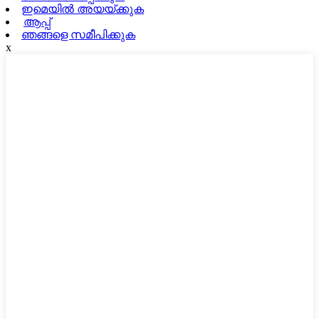
ഇമെയിൽ അയയ്ക്കുക
ആപ്പ്
ഞങ്ങളെ സമീപിക്കുക
x